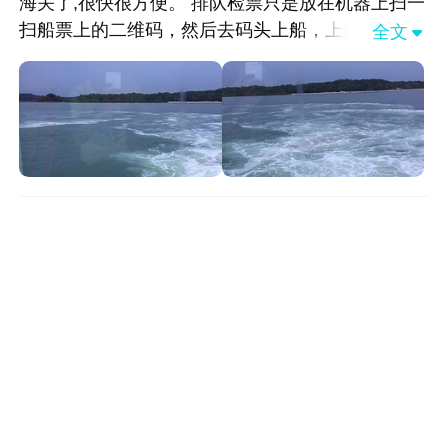
海关了,很快很方便。 排队检票只是放在机器上扫一
扫船票上的二维码，然后去码头上船，上船时有人
全文

会把票收取。船上有点晃船头厉害，船尾好点但是
马达轰鸣，船上有卖吃喝的，墙上挂着播放动画电
影的电视，后面是厕所，行程大约1小时左右跟朋友
聊天或观看视频时间或看看美丽浩瀚的大海生活中
的任何困难在大海的恢宏博大波澜起伏面前都显得
渺小面朝大海仿佛有了能装下整个世界的胸怀 海的
平静予人以希望海的澎湃予人以勇气平静是为积聚
力量去澎湃澎湃是为了释放力量去平静生活便是如
此。