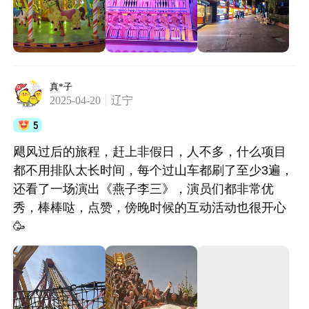
心漂流排队1小时突遭暴雨关停，景区毫无应急预案
很多人专门花50元购买一套雨衣，排队一小时即将
轮到游玩时突发暴雨，园区仓促关停全部室外项
目，工作人员话术模糊、通知混乱，只简单驱赶游
客前往室内，完全不考虑游客耗费的时间、额外消
真*子
2025-04-20
辽宁
费成本。大批游客全身被暴雨淋透，无临时避雨安
置、无暖心配套保障，只顾驱赶。甚至很多人在路
5
上摔断，而路过的观光车在此刻还要收费 3. 服务冷
飓风过后的旅程，赶上非假日，人不多，什么项目
漠、处处收费，遇事只会和稀泥拒不退款 全身湿透
都不用排队太长时间，每个过山车都刷了至少3遍，
前往游客中心协商维权，工作人员全程敷衍推诿，
还看了一场演出《燕子李三》，演员们都非常优
唯一解决方案只有“等雨停”或“改天再来一次”。我远
秀，棒棒哒，点赞，傍晚时候的互动活动也很开心
道而来，不可能二次专程往返，该方案完全不具备
🥳
可行性，工作人员拒绝退款、拒绝补偿，态度敷衍
恶劣。现场多名游客同步维权，均吐槽景区服务极
差，暴雨淋透后想搭乘园区观光车还要额外收费，
处处设收费陷阱，眼里只有盈利，完全无视游客基