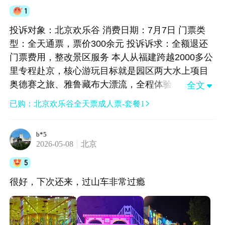
1
投诉对象：北京欢乐谷 消费日期：7月7日 门票类
型：全天通票，票价300余元 投诉诉求：全额退还
门票费用，整改景区服务 本人从福建跨越2000多公
里专程赴京，核心游玩目标就是园区两大水上项目
奥德赛之旅、雅鲁藏布大漂流，全程体验堪称欺诈
全文

式消费，景区唯利是图、服务完全缺失，严重侵犯
已购：北京欢乐谷全天票成人票-套餐1

消费者公平交易权！ 1. 前期行程反复折腾，核心项
目提前检修坑骗游客 第一次专程打车抵达园区，心
b*5
心念念的奥德赛之旅直接检修关闭，无奈只能退票
2026-05-08
北京
改期，来回耗费大量时间、打车成本，千里出行计
5
划直接打乱。二次入园当天12点多才进园，全天票
标注9:00-22:00，对比仅17点入场、票价更低的夜
很好，下次还来，过山车非常过瘾
场票，我花高价购买完整时段全天票，却压缩大半
游玩时长。因为下暴雨，园内仅草草玩完旋转木马
等低成本小型项目，水上核心项目全程落空。 2. 核