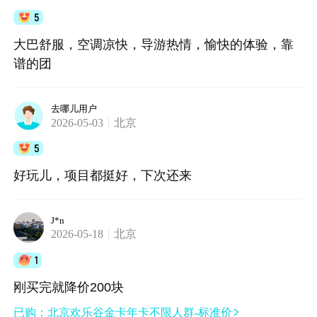
直接让他们打维权电话，我第一次遇到这种处理方
5
式，这种服务行业真的长见识了。因为一路上狼狈
大巴舒服，空调凉快，导游热情，愉快的体验，靠
至极未能拍照片，但所说句句属实！！！！
谱的团
去哪儿用户
2026-05-03
北京
5
好玩儿，项目都挺好，下次还来
J*n
2026-05-18
北京
1
刚买完就降价200块
已购：北京欢乐谷金卡年卡不限人群-标准价
