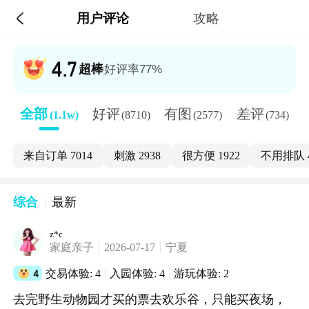

用户评论
攻略
4.7
超棒
好评率77%
全部
好评
有图
差评
(1.1w)
(8710)
(2577)
(734)
来自订单
7014
刺激
2938
很方便
1922
不用排队
综合
最新
z*c
家庭亲子
2026-07-17
宁夏
4
交易体验: 4
入园体验: 4
游玩体验: 2
去完野生动物园才买的票去欢乐谷，只能买夜场，