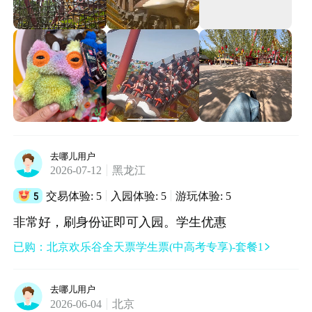
本体验与人情。 4. 高价全天票服务严重缩水，区别
对待消费者 夜场仅需半价，17点入园即可，我花三
百多买全天票，有效游玩时间寥寥无几，主打水上
项目全部未能体验，景区因自身设施检修、天气应
急处置不当双重原因，导致门票对应的核心服务完
全无法兑现，却单方面拒绝退款。依据《消费者权
益保护法》，经营者未按约定提供完整服务，消费
者有权要求退还消费款项。对了，工作人员还推脱
说突然下暴雨我们也没办法，不是他们愿意的，等
去哪儿用户
雨停可以再玩，而此时全身湿透朋友在路途中摔
2026-07-12
黑龙江
到，在游客服务中心吹了一个多小时的冷风。 千里
5
交易体验: 5
入园体验: 5
游玩体验: 5
奔赴换来满身淋雨、一无所获、维权无门，景区运
非常好，刷身份证即可入园。学生优惠
维、应急、售后全环节崩盘，只顾收割门票、周边
消费，丝毫没有服务意识。现强烈要求给我退还门
已购：北京欢乐谷全天票学生票(中高考专享)-套餐1

票！不想再去了。甚至他们工作人员多次联系他们
领导得到的回复都是硬要我们再去欢乐谷。甚至老
去哪儿用户
板还传达给底下员工如果游客态度反应比较强硬，
2026-06-04
北京