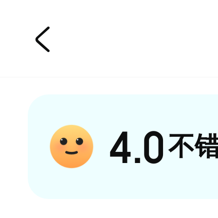

4.0
不