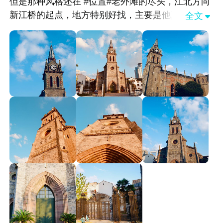
但是那种风格还在 #位置#老外滩的尽头，江北方向
新江桥的起点，地方特别好找，主要是他真的很漂
全文

亮，很容易看到闪着亮光的他。 #建筑风格#典型的
罗马哥特式风格，高大的建筑，通体都是铁红色间
隔了白线装饰，主要由教堂、钟楼、偏屋组成的整
个建筑，最能被人看到的就是主建筑教堂。 #历史#
始建于清朝同治早期，但是在庚子年（1900）被毁
了，最后在光绪三十一年重建，这座教堂也是命途
多舛了，建好又被毁再重建然后躲过了抗战又被火
烧了，我们现在能看到是真的不容易了。 这个教堂
还是常规在使用的，只是平时过去基本都是不开门
的，所以你进去可以看到教堂的外观，能在门口或
者墙边拍照，但是没有办法进去教堂里面；周日过
来的话，就可以进去参观或者静坐一会儿，听听他
们唱歌，都是不错的安静下来的好方式哦。