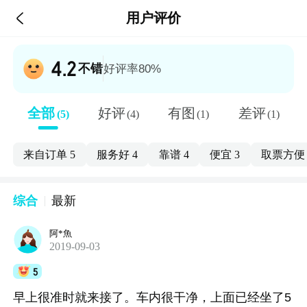

用户评价
4.2
不错
好评率80%
全部
好评
有图
差评
(5)
(4)
(1)
(1)
来自订单
5
服务好
4
靠谱
4
便宜
3
取票方
综合
最新
阿*魚
2019-09-03
5
早上很准时就来接了。车内很干净，上面已经坐了5