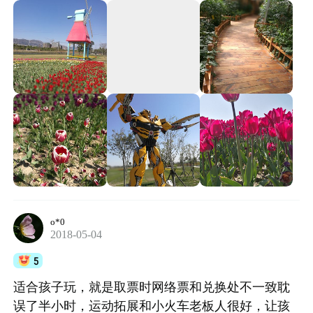
有特色，被大量植物覆盖，只是我们中午2点出来的
点，居然已休息，要吃得等4:30晚饭时间，有点遗
憾。 交通：瓯海大道直走机场方向到底，左拐走滨
海大道，上面有路标，在路的左面。
o*0
2018-05-04
5
适合孩子玩，就是取票时网络票和兑换处不一致耽
误了半小时，运动拓展和小火车老板人很好，让孩