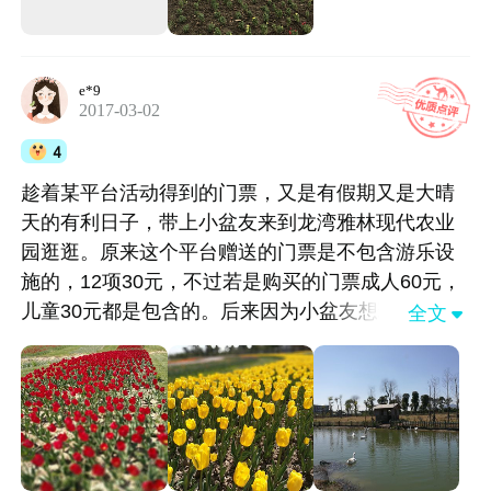
e*9
2017-03-02
4
趁着某平台活动得到的门票，又是有假期又是大晴
天的有利日子，带上小盆友来到龙湾雅林现代农业
园逛逛。原来这个平台赠送的门票是不包含游乐设
施的，12项30元，不过若是购买的门票成人60元，
儿童30元都是包含的。后来因为小盆友想玩飞机，
全文

就买了套票，又因为小盆友太小，有些项目不适合
玩，就在项目区多玩几次，工作人员也挺通融的。
园区里面真的很大，还有拓展区域，郁金香品种也
挺多。同时，园区还有土灶可租，可以自行烧菜，
当郊游其实不错。只是成人60的票有点过高，毕竟
玩游乐设施的大人总不多。园区的餐厅很大，也很