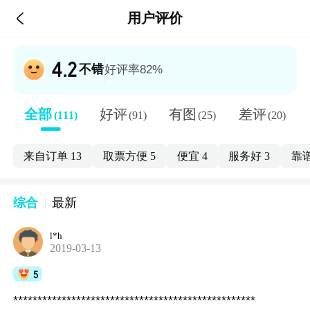

用户评价
4.2
不错
好评率82%
全部
好评
有图
差评
(111)
(91)
(25)
(20)
来自订单
13
取票方便
5
便宜
4
服务好
3
靠
综合
最新
l*h
2019-03-13
5
**************************************************