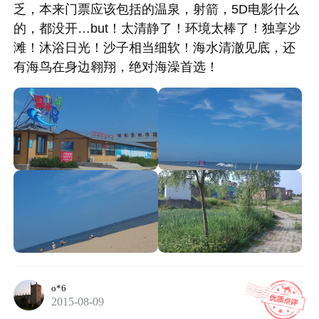
乏，本来门票应该包括的温泉，射箭，5D电影什么
的，都没开…but！太清静了！环境太棒了！独享沙
滩！沐浴日光！沙子相当细软！海水清澈见底，还
有海鸟在身边翱翔，绝对海澡首选！
o*6
2015-08-09