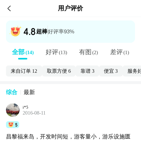

用户评价
4.8
超棒
好评率93%
全部
好评
有图
差评
(14)
(13)
(2)
(1)
来自订单
12
取票方便
6
靠谱
3
便宜
3
服务
综合
最新
i*5
2016-08-11
5
昌黎福来岛，开发时间短，游客量小，游乐设施匮