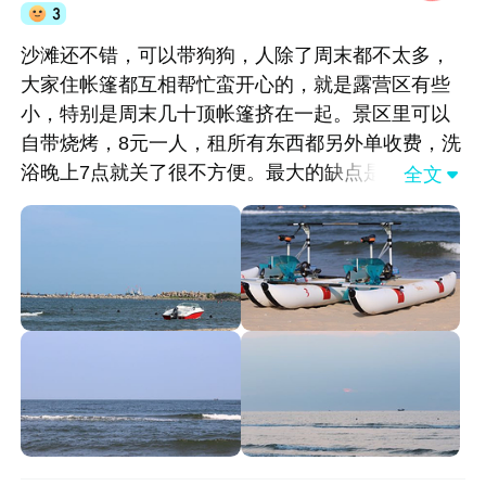
3
沙滩还不错，可以带狗狗，人除了周末都不太多，
大家住帐篷都互相帮忙蛮开心的，就是露营区有些
小，特别是周末几十顶帐篷挤在一起。景区里可以
自带烧烤，8元一人，租所有东西都另外单收费，洗
浴晚上7点就关了很不方便。最大的缺点是这段时间
全文

在施工，所有大型机器运行到夜里2点！！！这之前
想睡觉是完全不可能的，有些过了，毕竟是景区啊