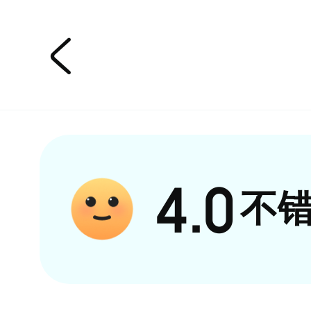

4.0
不