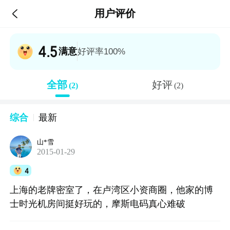

用户评价
4.5
满意
好评率100%
全部
好评
(2)
(2)
综合
最新
山*雪
2015-01-29
4
上海的老牌密室了，在卢湾区小资商圈，他家的博
士时光机房间挺好玩的，摩斯电码真心难破