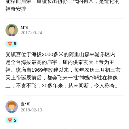
能枯而后荣，重覆长出祖孙三代的树木，是造化的
神奇安排
M*6
2017-09-24
5
受镇宫位于海拔2000多米的阿里山森林游乐区内，
是全台海拔最高的庙宇，庙内供奉玄天上帝为主
神。该庙自1969年改建以来，每年农历三月初三玄
天上帝诞辰前后，都会飞来一批“神蝶”停驻在神像
上，不食不飞，30多年来，从未间断，令人称奇。
壹*哥
2018-02-13
5