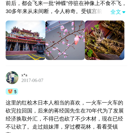
前后，都会飞来一批“神蝶”停驻在神像上不食不飞，
30多年来从未间断，令人称奇。受镇宫前的梅花蓓
全文

蕾初放，行至花枝下便可嗅到阵阵暗香。沿途店铺
中有烤肠等出售，柜台前摆的这一堆东东我们却从
未见过。估计多数人也都不认识吧，这是芥末的
根，可以种植，也可以研磨成芥末酱。
x*a
2017-06-07
5
这里的红桧木日本人相当的喜欢，一火车一火车的
砍完拉回国，后来的蒋经国先生在70年代为了发展
经济换取外汇，不得已也砍了不少木材，现在已经
不让砍了。走过姐妹潭，穿过樱花林，看看受镇