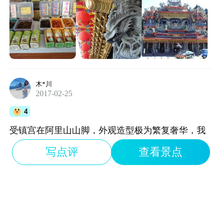
并不多，转了一圈，双手合十祈求平安。受镇宫的
附近倒是适合休息和购物的好地点，这里开有一排
的小铺，都是卖阿里山的特产。
木*川
2017-02-25
4
受镇宫在阿里山山脚，外观造型极为繁复奢华，我
们没有进去，像是供佛的所在。受镇宫旁边有一潭
写点评
查看景点
小小的碧水，景色很美。往前走就是各种奇形怪状
的树根