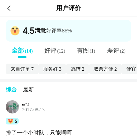

用户评价
4.5
满意
好评率86%
全部
好评
有图
差评
(14)
(12)
(1)
(2)
来自订单
7
服务好
3
靠谱
2
取票方便
2
便
综合
最新
m*3
2017-08-13
5
排了一个小时队，只能呵呵