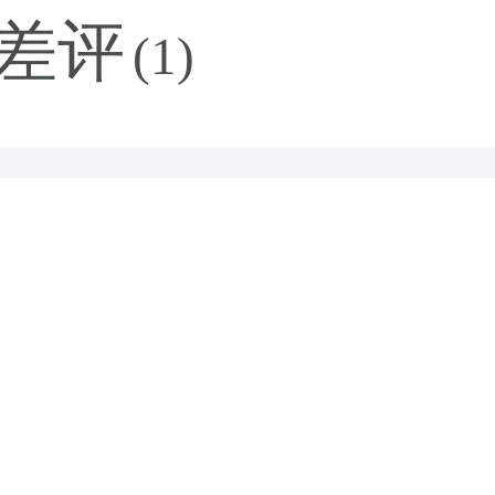
差评
(1)