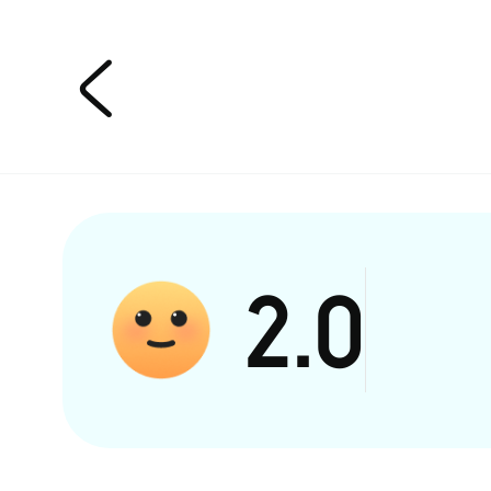

2.0