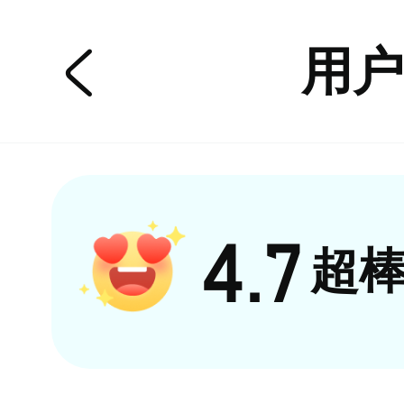

用
4.7
超