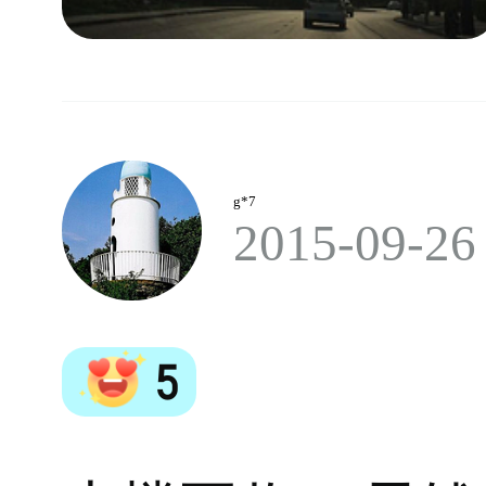
g*7
2015-09-26
5