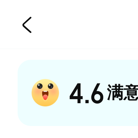

4.6
满