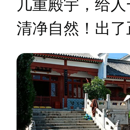
几重殿宇，给人
清净自然！出了
庵，看到了在建
唐时期的砖塔（
石铺成台阶路。