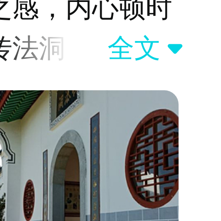
之感，内心顿时
传法洞、芦雨
全文

了公元450年大
单位），一路块