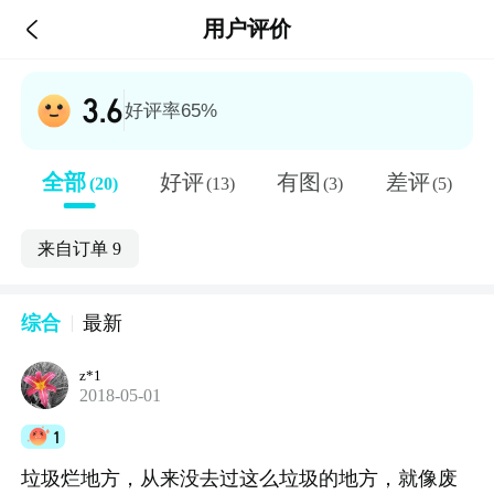

用户评价
3.6
好评率65%
全部
好评
有图
差评
(20)
(13)
(3)
(5)
来自订单
9
综合
最新
z*1
2018-05-01
1
垃圾烂地方，从来没去过这么垃圾的地方，就像废