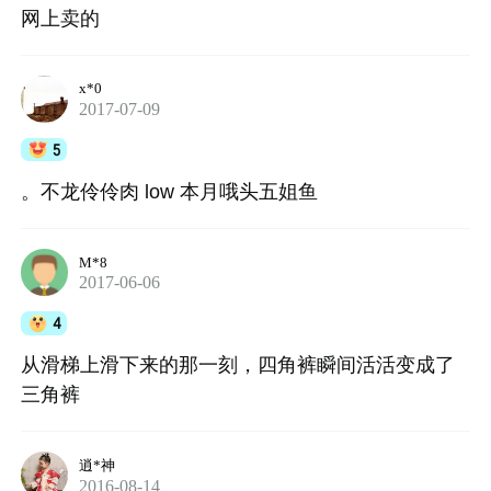
网上卖的
x*0
2017-07-09
5
。不龙伶伶肉 low 本月哦头五姐鱼
M*8
2017-06-06
4
从滑梯上滑下来的那一刻，四角裤瞬间活活变成了
三角裤
逍*神
2016-08-14