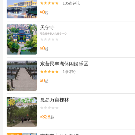
135条评论


0
¥
起
天宁寺
综合性佛教文化修学中心


0
¥
起
东营民丰湖休闲娱乐区
1条评论


0
¥
起
孤岛万亩槐林


328
¥
起