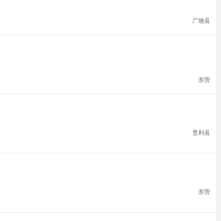
广饶县
东营
垦利县
东营