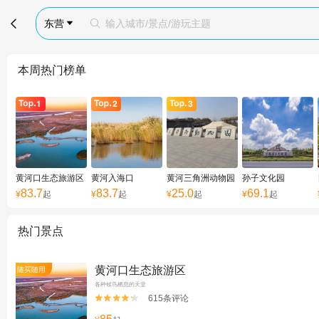

东营
输入城市/景点/游玩主题


本周热门榜单
黄河口生态旅游区
黄河入海口
黄河三角洲动物园
孙子文化园
83.7
83.7
25.0
69.1
¥
起
¥
起
¥
起
¥
起
热门景点
黄河口生态旅游区
随买随用
各种候鸟栖息的天堂
615条评论

