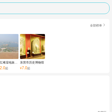

全部榜单
东营红滩湿地旅游区
东营市历史博物馆
2.0
7.0
起
¥
起