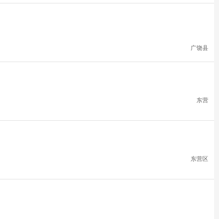
广饶县
东营
东营区