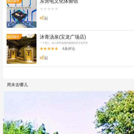
东营电文化体验馆
随买随用


0
¥
起
沐青汤泉(宝龙广场店)
随买随用
一个安心、舒心有幸福感的健康休闲文化环境
4条评论


0
¥
起
周末去哪儿