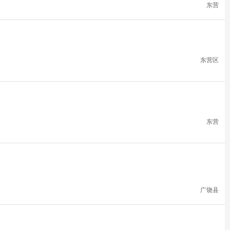
东营
东营区
东营
广饶县