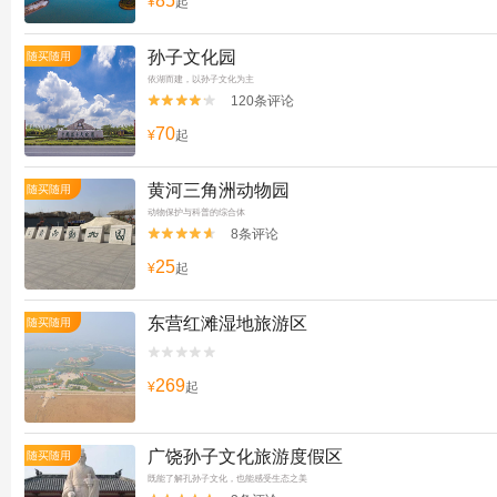
85
¥
起
孙子文化园
随买随用
依湖而建，以孙子文化为主
120条评论


70
¥
起
黄河三角洲动物园
随买随用
动物保护与科普的综合体
8条评论


25
¥
起
东营红滩湿地旅游区
随买随用


269
¥
起
广饶孙子文化旅游度假区
随买随用
既能了解孔孙子文化，也能感受生态之美