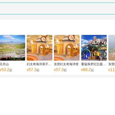
日月山
幻太奇海洋亲子主题公园
东营幻太奇海洋馆
重返侏罗纪主题乐园
53.2
57.3
57.3
68.2
11
¥
起
¥
起
¥
起
¥
起
¥