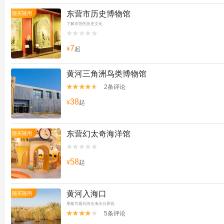
东营市历史博物馆
随买随用
了解东营的历史文化


7
¥
起
黄河三角洲鸟类博物馆
2条评论


38
¥
起
东营幻太奇海洋馆
随买随用


58
¥
起
黄河入海口
随买随用
乘船可看到河水海水分界线
5条评论

