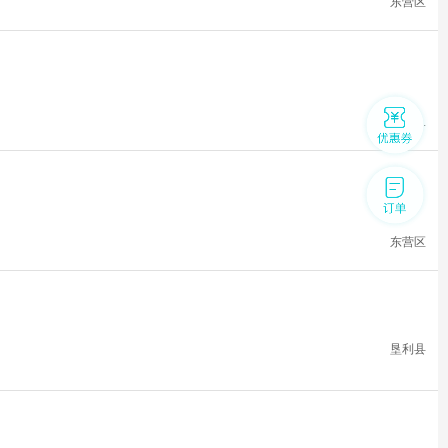
东营区
广饶孙子...
东营区
垦利县