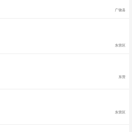
广饶县
东营区
东营
东营区