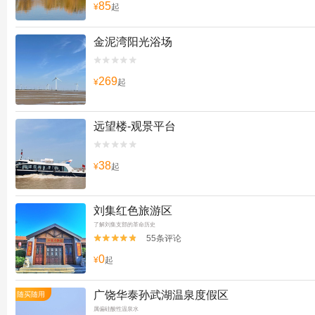
85
¥
起
金泥湾阳光浴场


269
¥
起
远望楼-观景平台


38
¥
起
刘集红色旅游区
了解刘集支部的革命历史
55条评论


0
¥
起
广饶华泰孙武湖温泉度假区
随买随用
属偏硅酸性温泉水