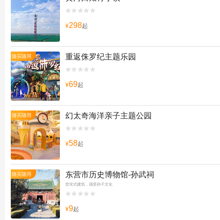


298
¥
起
重返侏罗纪主题乐园
随买随用


69
¥
起
幻太奇海洋亲子主题公园
随买随用


58
¥
起
东营市历史博物馆-孙武祠
随买随用
赏宋式建筑，感受孙子文化


9
¥
起