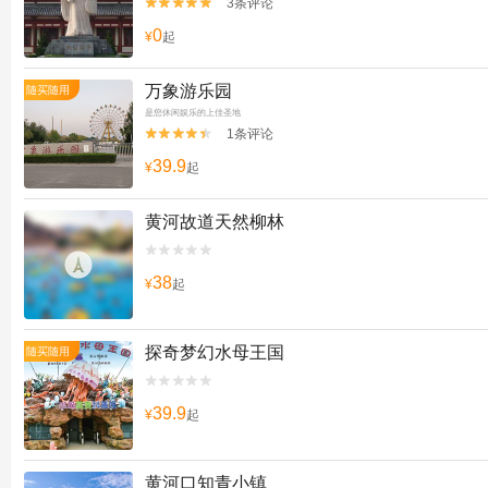
3条评论


0
¥
起
万象游乐园
随买随用
是您休闲娱乐的上佳圣地
1条评论


39.9
¥
起
黄河故道天然柳林


38
¥
起
探奇梦幻水母王国
随买随用


39.9
¥
起
黄河口知青小镇