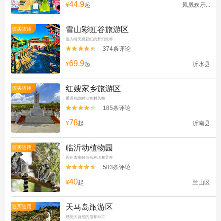
44.9
¥
起
凤凰欢乐...
雪山彩虹谷旅游区
随买随用
进入晴天观彩虹的梦幻世界
374条评论


69.9
¥
起
沂水县
红嫂家乡旅游区
随买随用
重温抗战时期古村风貌
185条评论


78
¥
起
沂南县
临沂动植物园
随买随用
近距离接触百余种珍禽异兽
583条评论


40
¥
起
兰山区
天马岛旅游区
随买随用
感受大自然的鬼斧神工