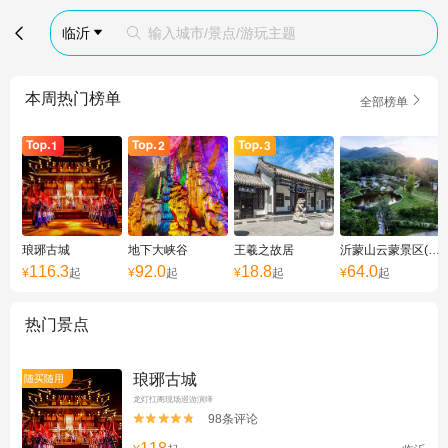

临沂
输入城市/景点/游玩主题


本周热门榜单

全部榜单
琅琊古城
地下大峡谷
王羲之故居
沂蒙山云蒙景区(蒙山国家森林公园)
116.3
92.0
18.8
64.0
¥
起
¥
起
¥
起
¥
起
热门景点
琅琊古城
随买随用
龙灯扛阁现场巡游演绎
98条评论

