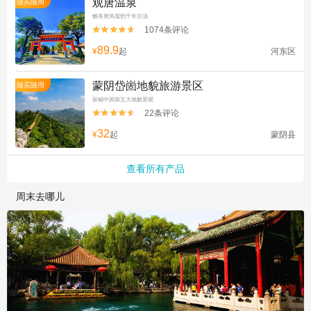
观唐温泉
随买随用
畅享唐风儒韵千年古汤
1074条评论


89.9
¥
起
河东区
蒙阴岱崮地貌旅游景区
随买随用
探秘中国第五大地貌景观
22条评论


32
¥
起
蒙阴县
查看所有产品
周末去哪儿