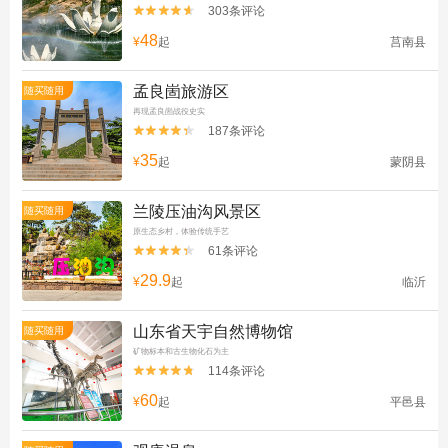
303条评论


48
¥
起
莒南县
孟良崮旅游区
随买随用
再现孟良崮战役史实
187条评论


35
¥
起
蒙阴县
兰陵压油沟风景区
随买随用
原生态乡村，体验传统手艺
61条评论


29.9
¥
起
临沂
山东省天宇自然博物馆
随买随用
矿物标本和古生物化石为主
114条评论


60
¥
起
平邑县