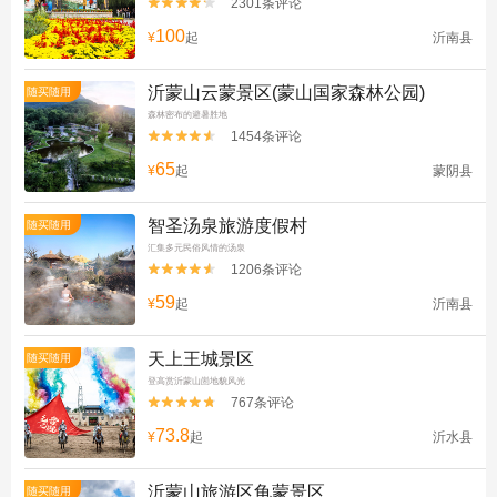
2301条评论


100
¥
起
沂南县
沂蒙山云蒙景区(蒙山国家森林公园)
随买随用
森林密布的避暑胜地
1454条评论


65
¥
起
蒙阴县
智圣汤泉旅游度假村
随买随用
汇集多元民俗风情的汤泉
1206条评论


59
¥
起
沂南县
天上王城景区
随买随用
登高赏沂蒙山崮地貌风光
767条评论


73.8
¥
起
沂水县
沂蒙山旅游区龟蒙景区
随买随用