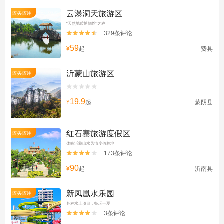
云瀑洞天旅游区
随买随用
“天然地质博物馆”之称
329条评论


59
¥
起
费县
沂蒙山旅游区
随买随用


19.9
¥
起
蒙阴县
红石寨旅游度假区
随买随用
体验沂蒙山水风情度假胜地
173条评论


90
¥
起
沂南县
新凤凰水乐园
随买随用
各种水上项目，畅玩一夏
3条评论

