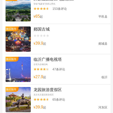
登临“龟蒙顶”赏群山秀色
153条评论


65
¥
起
平邑县
郯国古城
随买随用


39.9
¥
起
郯城县
临沂广播电视塔
随买随用
全塔为全钢结构
47条评论


27.9
¥
起
临沂
龙园旅游度假区
随买随用
龙文化主题汤泉游览区
65条评论


39.9
¥
起
河东区