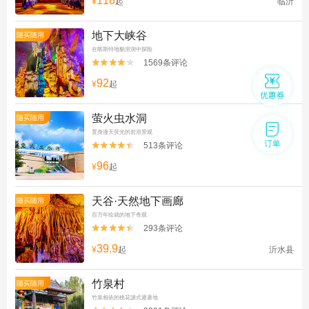
118
¥
起
临沂
地下大峡谷
随买随用
在喀斯特地貌溶洞中探险
1569条评论


92
¥
起
萤火虫水洞
随买随用
置身漫天荧光的岩溶景观
513条评论


96
¥
起
天谷·天然地下画廊
随买随用
百万年绘就的地下奇观
293条评论


39.9
¥
起
沂水县
竹泉村
随买随用
竹泉相依的桃花源式避暑地