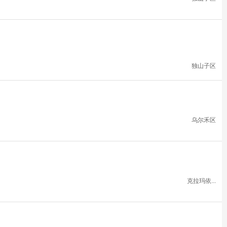
独山子区
乌尔禾区
克拉玛依...