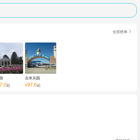

全部榜单
馆
吉米乐园
7.0
97.6
起
¥
起