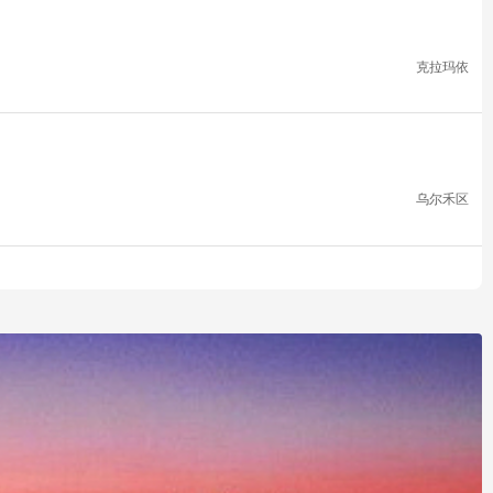
克拉玛依
乌尔禾区