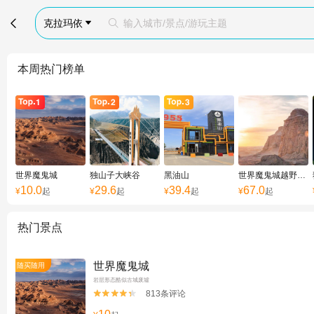

克拉玛依
输入城市/景点/游玩主题


本周热门榜单
世界魔鬼城
独山子大峡谷
黑油山
世界魔鬼城越野基地
10.0
29.6
39.4
67.0
¥
起
¥
起
¥
起
¥
起
热门景点
世界魔鬼城
随买随用
岩层形态酷似古城废墟
813条评论

