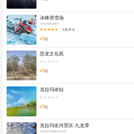
冰峰滑雪场
内有多媒体放映厅
4条评论


0
¥
起
恐龙文化苑


0
¥
起
克拉玛依站


0
¥
起
克拉玛依河景区-九龙潭
克拉玛依河的源头所在地