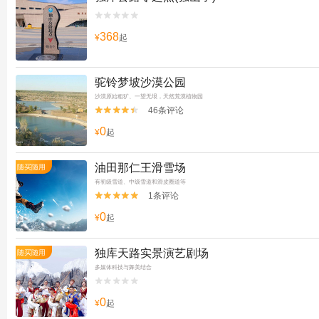


368
¥
起
驼铃梦坡沙漠公园
沙漠原始粗犷、一望无垠，天然荒漠植物园
46条评论


0
¥
起
油田那仁王滑雪场
随买随用
有初级雪道、中级雪道和滑皮圈道等
1条评论


0
¥
起
独库天路实景演艺剧场
随买随用
多媒体科技与舞美结合


0
¥
起