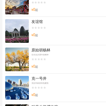


0
¥
起
友谊馆


0
¥
起
原始胡杨林
生长在沙漠中的树种


0
¥
起
克一号井
克拉玛依的特色建筑


0
¥
起