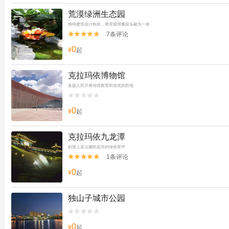
荒漠绿洲生态园
独特建筑设计构造，将景观用餐娱乐融为一体
7条评论


0
¥
起
克拉玛依博物馆
各族人民开展传统教育和游览的胜地


0
¥
起
克拉玛依九龙潭
斜坡上是点缀的花卉的绿色草坪
1条评论


0
¥
起
独山子城市公园


0
¥
起