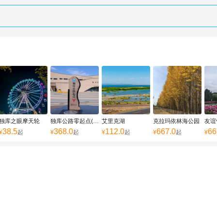
独库之眼摩天轮
独库公路零起点(独山子)
艾里克湖
克拉玛依林海公园
友谊
38.5
368.0
112.0
667.0
66
¥
起
¥
起
¥
起
¥
起
¥