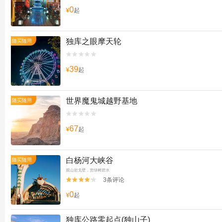
0
¥
起
独库之眼摩天轮
随买随用


39
¥
起
世界魔鬼城越野基地
随买随用


67
¥
起
白杨河大峡谷
随买随用
观山岩戈壁，赏绿树碧水
3条评论


0
¥
起
独库公路零起点(独山子)