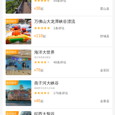
54条评论


38
¥
起
霍山县
万佛山大龙潭峡谷漂流
随买随用
1条评论


118
¥
起
舒城县
海洋大世界
随买随用
漫步海底观光隧道
48条评论


78
¥
起
金安区
燕子河大峡谷
随买随用
观峭壁天坑赏九天仙瀑
179条评论


46
¥
起
金寨县
皖西大裂谷
随买随用