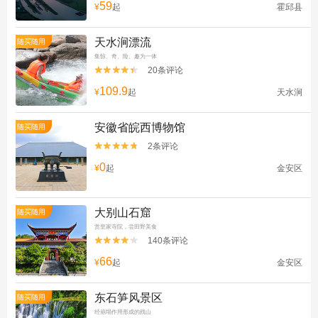
59
¥
起
霍邱县
天水涧漂流
随买随用
集惊、奇、险、趣为一体
20条评论


109.9
¥
起
天水涧
安徽省皖西博物馆
随买随用
2条评论


0
¥
起
金安区
大别山石窟
随买随用
赏皇家寺院，尝田野美食
140条评论


66
¥
起
金安区
东石笋风景区
随买随用
经崩塌作用形成的残山