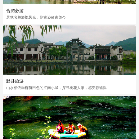
合肥必游
尽览名胜旖旎风光，到古迹吊古凭今
黟县旅游
山水相依垂柳荷田色的江南小城，探寻桃花人家，感受静谧温馨田园生活