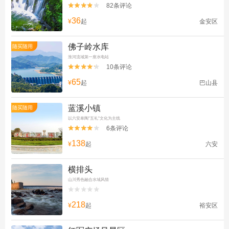
82条评论


36
¥
起
金安区
佛子岭水库
随买随用
淮河流域第一座水电站
10条评论


65
¥
起
巴山县
蓝溪小镇
随买随用
以六安皋陶"五礼"文化为主线
6条评论


138
¥
起
六安
横排头
山川秀色融合水域风情


218
¥
起
裕安区