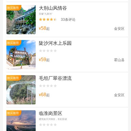
大别山风情谷
随买随用
安徽"九寨沟"
33条评论


58
¥
起
金安区
陡沙河水上乐园
随买随用


59
¥
起
霍山县
毛坦厂翠谷漂流
随买随用


68
¥
起
金安区
临淮岗景区
随买随用
建筑如天河倒挂，长虹卧波

