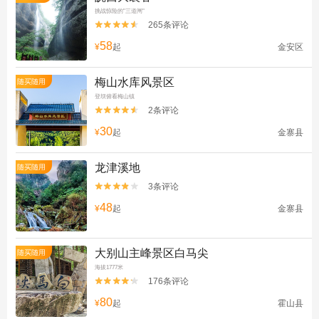
挑战惊险的"三道闸"
265条评论


58
¥
起
金安区
梅山水库风景区
随买随用
登坝俯看梅山镇
2条评论


30
¥
起
金寨县
龙津溪地
随买随用
3条评论


48
¥
起
金寨县
大别山主峰景区白马尖
随买随用
海拔1777米
176条评论


80
¥
起
霍山县