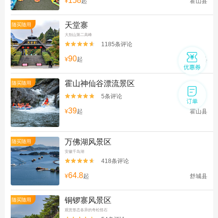
158
¥
起
霍山县
天堂寨
随买随用
大别山第二高峰
1185条评论


90
¥
起
金寨县
霍山神仙谷漂流景区
随买随用
5条评论


39
¥
起
霍山县
万佛湖风景区
随买随用
安徽千岛湖
418条评论


64.8
¥
起
舒城县
铜锣寨风景区
随买随用
观赏形态各异的奇松怪石