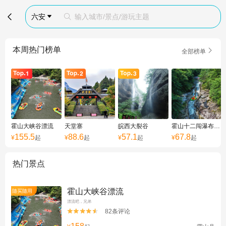

六安
输入城市/景点/游玩主题


本周热门榜单

全部榜单
霍山大峡谷漂流
天堂寨
皖西大裂谷
霍山十二闯瀑布漂流
155.5
88.6
57.1
67.8
¥
起
¥
起
¥
起
¥
起
热门景点
霍山大峡谷漂流
随买随用
漂流吧，兄弟
82条评论

