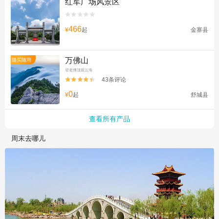
红军广场风景区


466
¥
起
金寨县
万佛山
随买随用
登老佛顶观云海
43条评论


0
¥
起
舒城县
查看所有产品
周末去哪儿