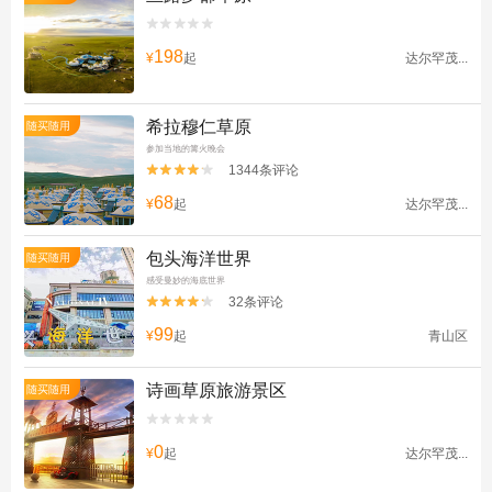


198
¥
起
达尔罕茂...
希拉穆仁草原
随买随用
参加当地的篝火晚会
1344条评论


68
¥
起
达尔罕茂...
包头海洋世界
随买随用
感受曼妙的海底世界
32条评论


99
¥
起
青山区
诗画草原旅游景区
随买随用


0
¥
起
达尔罕茂...