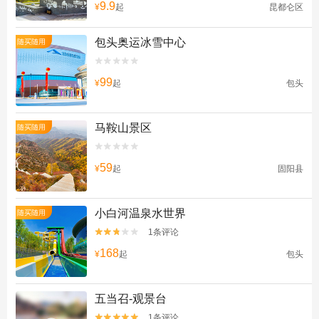
9.9
¥
起
昆都仑区
包头奥运冰雪中心
随买随用


99
¥
起
包头
马鞍山景区
随买随用


59
¥
起
固阳县
小白河温泉水世界
随买随用
1条评论


168
¥
起
包头
五当召-观景台
1条评论

