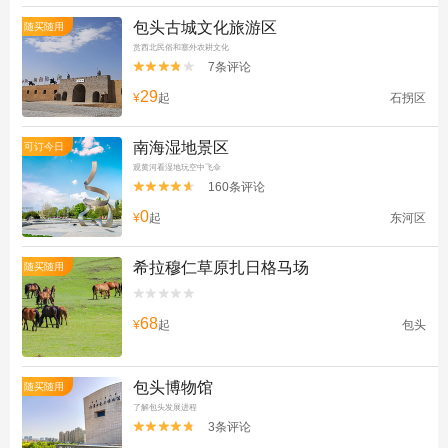
包头古城文化旅游区
随买随用
赏西北民俗和塞外农耕文化
7条评论


29
¥
起
石拐区
南海湿地景区
可订今日
观黄河看湿地玩空中飞伞
160条评论


0
¥
起
东河区
希拉穆仁草原扎日格马场
随买随用


68
¥
起
包头
包头博物馆
随买随用
了解包头发展进程
3条评论

