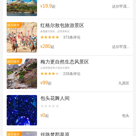
19.9
¥
起
达尔罕茂...
红格尔敖包旅游景区
随买随用
参观蒙古敖包，品草原风光
373条评论


280
¥
起
达尔罕茂...
梅力更自然生态风景区
随买随用
山花浪漫还有少见的大瀑布
228条评论


99
¥
起
九原区
包头花舞人间


0
¥
起
包头
丝路梦郡草原
随买随用