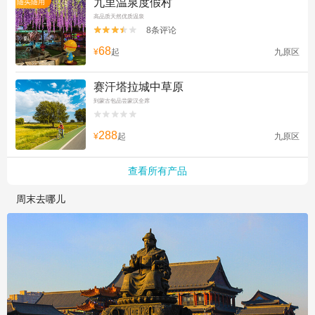
九里温泉度假村
随买随用
高品质天然优质温泉
8条评论


68
¥
起
九原区
赛汗塔拉城中草原
到蒙古包品尝蒙汉全席


288
¥
起
九原区
查看所有产品
周末去哪儿