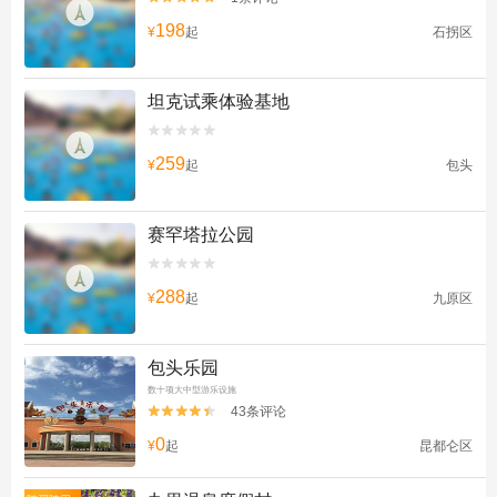
198
¥
起
石拐区
坦克试乘体验基地


259
¥
起
包头
赛罕塔拉公园


288
¥
起
九原区
包头乐园
数十项大中型游乐设施
43条评论


0
¥
起
昆都仑区