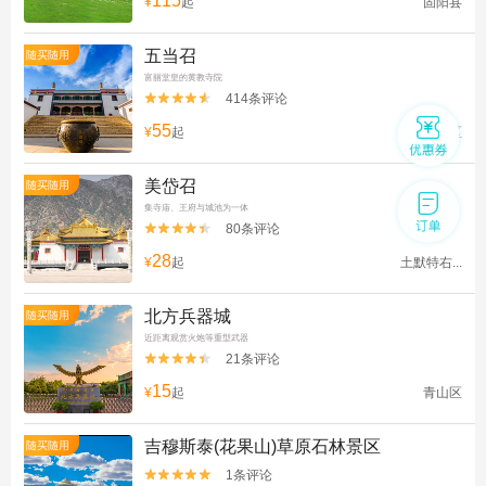
115
¥
起
固阳县
五当召
随买随用
富丽堂皇的黄教寺院
414条评论


55
¥
起
石拐区
美岱召
随买随用
集寺庙、王府与城池为一体
80条评论


28
¥
起
土默特右...
北方兵器城
随买随用
近距离观赏火炮等重型武器
21条评论


15
¥
起
青山区
吉穆斯泰(花果山)草原石林景区
随买随用
1条评论

