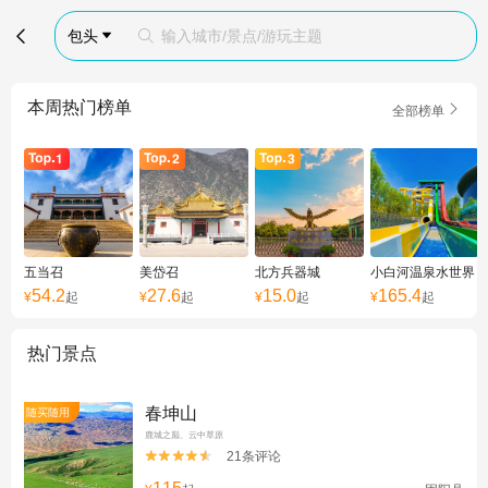

包头
输入城市/景点/游玩主题


本周热门榜单

全部榜单
五当召
美岱召
北方兵器城
小白河温泉水世界
54.2
27.6
15.0
165.4
¥
起
¥
起
¥
起
¥
起
热门景点
春坤山
随买随用
鹿城之巅、云中草原
21条评论

