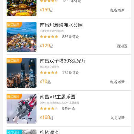
1822条评论


159
¥
起
红谷滩新...
南昌玛雅海滩水公园
随买随用
玛雅文化主题的水乐园
836条评论


129
¥
起
西湖区
南昌双子塔303观光厅
随买随用
登百米高空观景台
175条评论


70
¥
起
红谷滩新...
南昌VR主题乐园
随买随用
休闲体验相结合的实境式VR主题乐园
9条评论


168
¥
起
九龙湖新...
梅岭漂流
可订明日