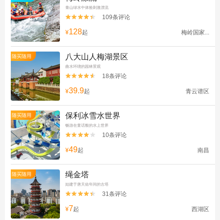
青山绿水中体验刺激漂流
109条评论


128
¥
起
梅岭国家...
八大山人梅湖景区
随买随用
曲水环绕的园林景观
18条评论


39.9
¥
起
青云谱区
保利冰雪水世界
随买随用
畅游在童话般的水上世界
10条评论


49
¥
起
南昌
绳金塔
随买随用
始建于唐天佑年间的古塔
31条评论


7
¥
起
西湖区