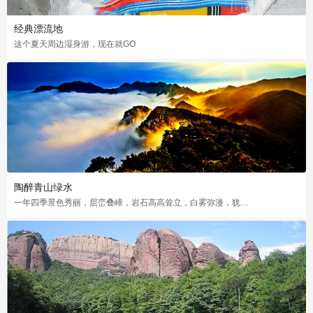
经典漂流地
这个夏天周边湿身游，现在就GO
陶醉青山绿水
一年四季景色秀丽，层峦叠嶂，岩石高高耸立，白雾弥漫，犹如人间仙境