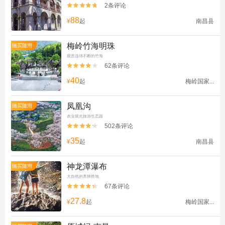
2条评论


88
¥
起
南昌县
梅岭竹海明珠
随买随用
观赏连绵不断的竹海
62条评论


40
¥
起
梅岭国家...
凤凰沟
随买随用
农业观光旅游生态园
502条评论


35
¥
起
南昌县
神龙潭瀑布
随买随用
大自然的养肺胜地
67条评论


27.8
¥
起
梅岭国家...