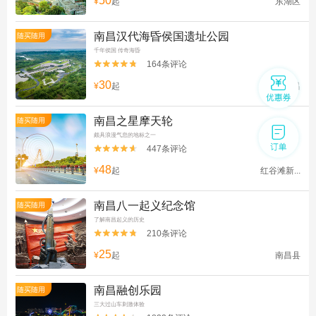
50
¥
起
东湖区
南昌汉代海昏侯国遗址公园
随买随用
千年侯国 传奇海昏
164条评论


30
¥
起
南昌
南昌之星摩天轮
随买随用
颇具浪漫气息的地标之一
447条评论


48
¥
起
红谷滩新...
南昌八一起义纪念馆
随买随用
了解南昌起义的历史
210条评论


25
¥
起
南昌县
南昌融创乐园
随买随用
三大过山车刺激体验