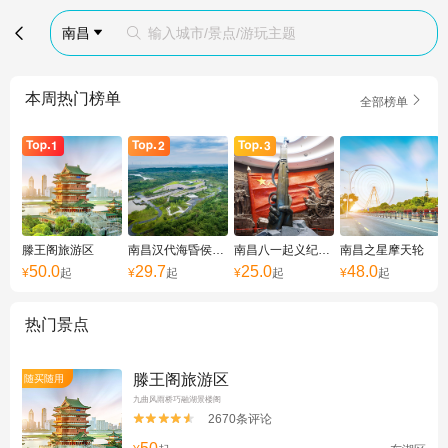

南昌
输入城市/景点/游玩主题


本周热门榜单

全部榜单
滕王阁旅游区
南昌汉代海昏侯国遗址公园
南昌八一起义纪念馆
南昌之星摩天轮
50.0
29.7
25.0
48.0
¥
起
¥
起
¥
起
¥
起
热门景点
滕王阁旅游区
随买随用
九曲风雨桥巧融湖景楼阁
2670条评论

