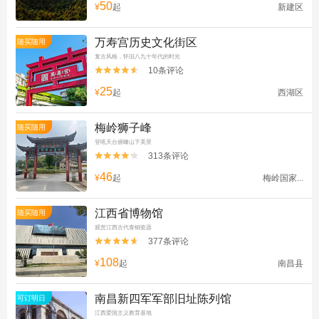
50
¥
起
新建区
万寿宫历史文化街区
随买随用
复古风格，怀旧八九十年代的时光
10条评论


25
¥
起
西湖区
梅岭狮子峰
随买随用
登吼天台俯瞰山下美景
313条评论


46
¥
起
梅岭国家...
江西省博物馆
随买随用
观赏江西古代青铜瓷器
377条评论


108
¥
起
南昌县
南昌新四军军部旧址陈列馆
可订明日
江西爱国主义教育基地