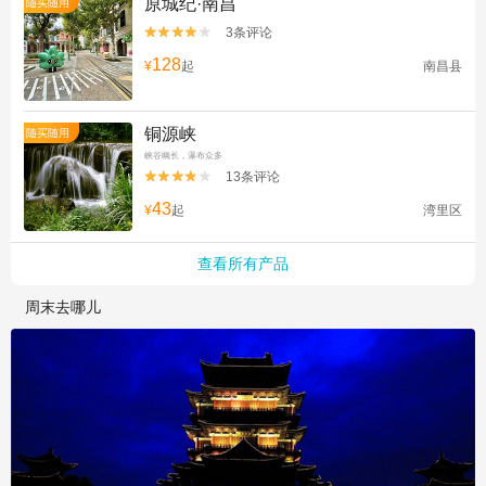
原城纪·南昌
随买随用
3条评论


128
¥
起
南昌县
铜源峡
随买随用
峡谷幽长，瀑布众多
13条评论


43
¥
起
湾里区
查看所有产品
周末去哪儿