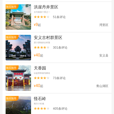
洪崖丹井景区
随买随用
古代南昌十景之一
51条评论


9
¥
起
湾里区
安义古村群景区
随买随用
原汁原味的古村落
301条评论


40
¥
起
安义县
天香园
随买随用
以盆景和候鸟闻名
73条评论


40
¥
起
青山湖区
怪石岭
随买随用
南方小长城
405条评论

