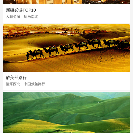
新疆必游TOP10
入疆必游，玩乐南北
醉美丝路行
情系西北，中国梦丝路行