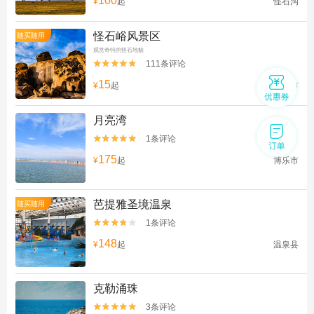
100
¥
起
怪石沟
怪石峪风景区
随买随用
观赏奇特的怪石地貌
111条评论


15
¥
起
博乐市
月亮湾
1条评论


175
¥
起
博乐市
芭提雅圣境温泉
随买随用
1条评论


148
¥
起
温泉县
克勒涌珠
3条评论

