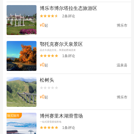
博乐市博尔塔拉生态旅游区
2条评论


0
¥
起
博乐市
鄂托克赛尔天泉景区
品古今戍边文化，享原始西域圣泉
1条评论


0
¥
起
温泉县
松树头


0
¥
起
博乐市
博州赛里木湖滑雪场
随买随用
一站式滑雪度假胜地
1条评论

