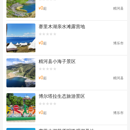
0
¥
起
精河县
赛里木湖亲水滩露营地


0
¥
起
博乐市
精河县小海子景区


0
¥
起
精河县
博尔塔拉生态旅游景区


0
¥
起
博乐市