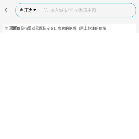

卢旺达
输入城市/景点/游玩主题


票面价
是指通过景区指定窗口售卖的纸质门票上标注的价格
