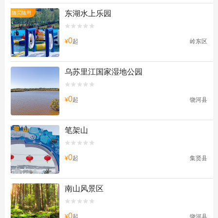
东湖水上乐园
随买随用


0
¥
起
岭东区
乌苏里江国家湿地公园


0
¥
起
饶河县
笔架山


0
¥
起
集贤县
南山风景区


0
¥
起
饶河县