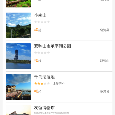
小南山


0
¥
起
饶河县
双鸭山市承平湖公园


0
¥
起
双鸭山
千鸟湖湿地
2条评论


0
¥
起
饶河县
友谊博物馆
馆藏文物彰显友谊神奇绚丽的文化风格