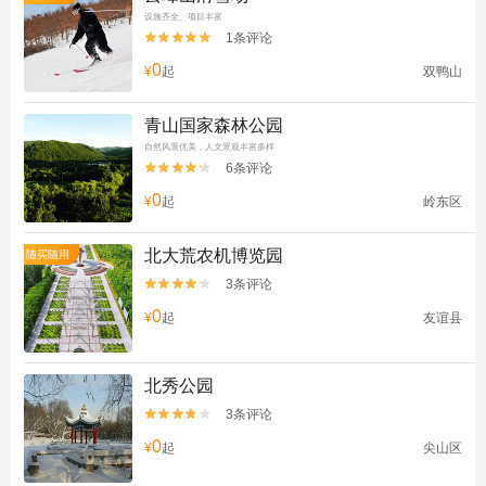
设施齐全、项目丰富
1条评论


0
¥
起
双鸭山
青山国家森林公园
自然风景优美，人文景观丰富多样
6条评论


0
¥
起
岭东区
北大荒农机博览园
随买随用
3条评论


0
¥
起
友谊县
北秀公园
3条评论


0
¥
起
尖山区