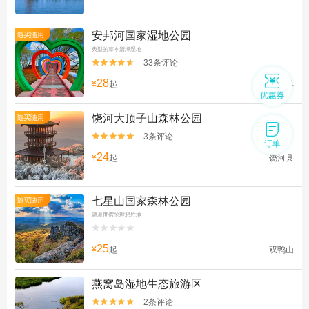
安邦河国家湿地公园
随买随用
典型的草本沼泽湿地
33条评论


28
¥
起
集贤县
饶河大顶子山森林公园
随买随用
3条评论


24
¥
起
饶河县
七星山国家森林公园
随买随用
避暑度假的理想胜地


25
¥
起
双鸭山
燕窝岛湿地生态旅游区
2条评论

