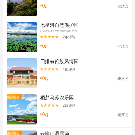
0
¥
起
宝清县
七星河自然保护区
以沼泽湿地为保护对象的自然保护区
2条评论


0
¥
起
宝清县
四排赫哲族风情园
4条评论


0
¥
起
饶河县
稻梦乌苏农乐园
随买随用
2条评论


0
¥
起
饶河县
云峰山滑雪场
随买随用