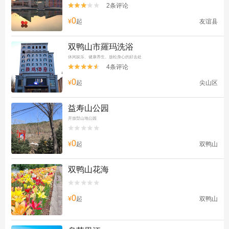
2条评论


0
¥
起
友谊县
双鸭山市羅玛洗浴
休闲娱乐、健康养生、放松身心的好去处
4条评论


0
¥
起
尖山区
益寿山公园
开放型山地公园


0
¥
起
双鸭山
双鸭山花海


0
¥
起
双鸭山