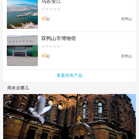
乌苏里江


0
¥
起
双鸭山
双鸭山市博物馆


0
¥
起
双鸭山
查看所有产品
周末去哪儿