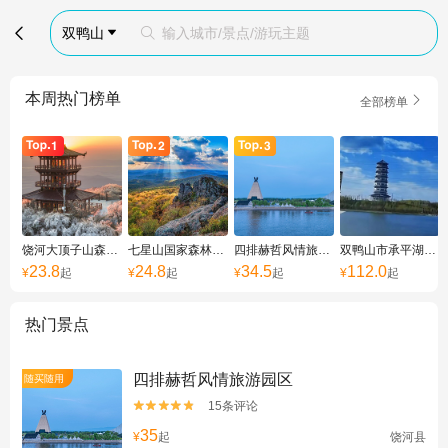

双鸭山
输入城市/景点/游玩主题


本周热门榜单

全部榜单
饶河大顶子山森林公园
七星山国家森林公园
四排赫哲风情旅游园区
双鸭山市承平湖公园
23.8
24.8
34.5
112.0
¥
起
¥
起
¥
起
¥
起
热门景点
四排赫哲风情旅游园区
随买随用
15条评论


35
¥
起
饶河县