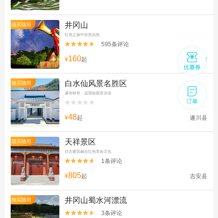
井冈山
随买随用
红色之旅中欣赏自然
595条评论


160
¥
起
井冈山市
白水仙风景名胜区
随买随用
瀑布称奇，远望如观音沐浴


48
¥
起
遂川县
天祥景区
随买随用
仿古建筑融合红色革命文化
1条评论


805
¥
起
吉安县
井冈山蜀水河漂流
随买随用
3条评论

