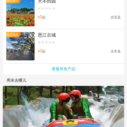
大丰田园
随买随用


0
¥
起
吉安县
恩江古城
随买随用


0
¥
起
永丰县
查看所有产品
周末去哪儿