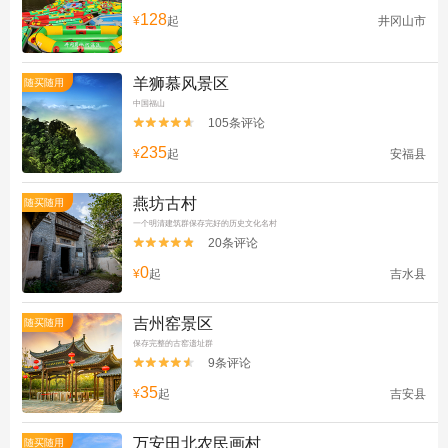
128
¥
起
井冈山市
羊狮慕风景区
随买随用
中国福山
105条评论


235
¥
起
安福县
燕坊古村
随买随用
一个明清建筑群保存完好的历史文化名村
20条评论


0
¥
起
吉水县
吉州窑景区
随买随用
保存完整的古窑遗址群
9条评论


35
¥
起
吉安县
万安田北农民画村
随买随用