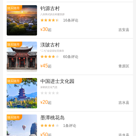
钓源古村
随买随用
八卦阵式的古村建筑群
16条评论


30
¥
起
吉安县
渼陂古村
随买随用
“二七”会议旧址完保存
60条评论


45
¥
起
青原区
中国进士文化园
随买随用
浓郁的文化气息


20
¥
起
吉水县
墨潭桃花岛
随买随用
1条评论


50
¥
起
吉水县