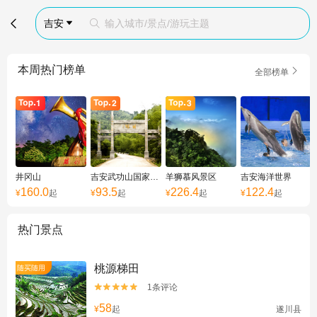

吉安
输入城市/景点/游玩主题


本周热门榜单

全部榜单
井冈山
吉安武功山国家级风景名胜区
羊狮慕风景区
吉安海洋世界
160.0
93.5
226.4
122.4
¥
起
¥
起
¥
起
¥
起
热门景点
桃源梯田
随买随用
1条评论


58
¥
起
遂川县