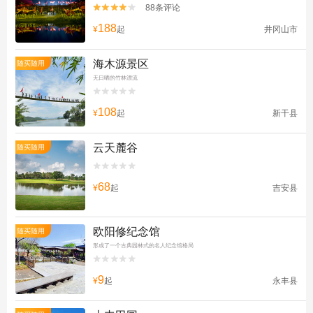
88条评论


188
¥
起
井冈山市
海木源景区
随买随用
无日晒的竹林漂流


108
¥
起
新干县
云天麓谷
随买随用


68
¥
起
吉安县
欧阳修纪念馆
随买随用
形成了一个古典园林式的名人纪念馆格局


9
¥
起
永丰县