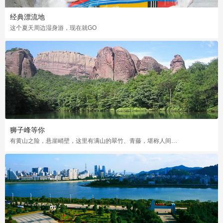
经典漂流地
这个夏天周边湿身游，现在就GO
狮子峰等你
有黄山之险，悬崖峭壁，这里有满山的翠竹、青藤，堪称人间仙境世外桃源