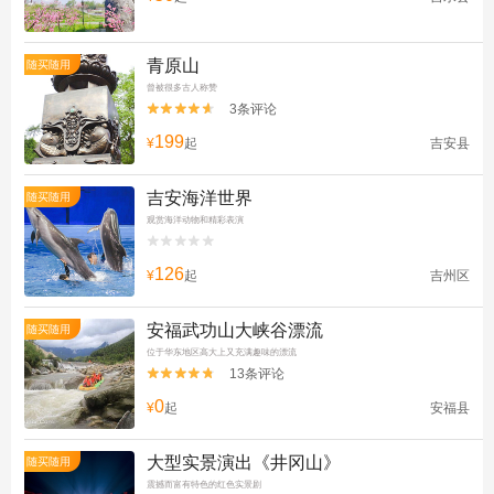
青原山
随买随用
曾被很多古人称赞
3条评论


199
¥
起
吉安县
吉安海洋世界
随买随用
观赏海洋动物和精彩表演


126
¥
起
吉州区
安福武功山大峡谷漂流
随买随用
位于华东地区高大上又充满趣味的漂流
13条评论


0
¥
起
安福县
大型实景演出《井冈山》
随买随用
震撼而富有特色的红色实景剧