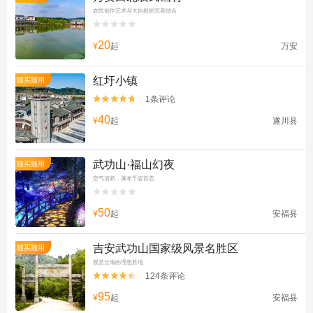
农民创作艺术与大自然的完美结合


20
¥
起
万安
红圩小镇
随买随用
1条评论


40
¥
起
遂川县
武功山·福山幻夜
随买随用
空气清新，瀑布千姿百态


50
¥
起
安福县
吉安武功山国家级风景名胜区
随买随用
观赏云海的理想胜地
124条评论


95
¥
起
安福县