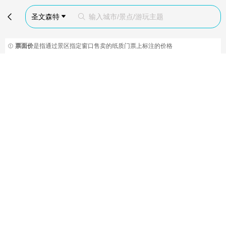

圣文森特
输入城市/景点/游玩主题


票面价
是指通过景区指定窗口售卖的纸质门票上标注的价格
