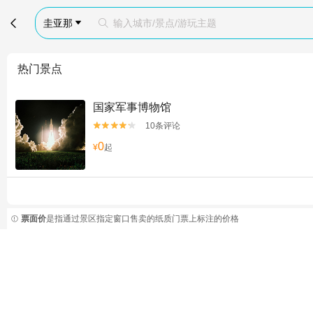

圭亚那
输入城市/景点/游玩主题


热门景点
国家军事博物馆
10条评论


0
¥
起
票面价
是指通过景区指定窗口售卖的纸质门票上标注的价格
