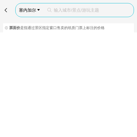

塞内加尔
输入城市/景点/游玩主题


票面价
是指通过景区指定窗口售卖的纸质门票上标注的价格
