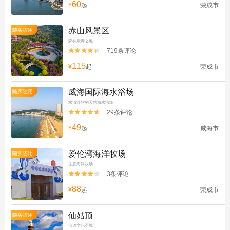
60
¥
起
荣成市
赤山风景区
随买随用
森林康养之地
719条评论


115
¥
起
荣成市
威海国际海水浴场
随买随用
水清沙软的天然海水浴场
29条评论


49
¥
起
威海市
爱伦湾海洋牧场
随买随用
生态海洋牧场
3条评论


88
¥
起
荣成市
仙姑顶
随买随用
仙道文化圣境