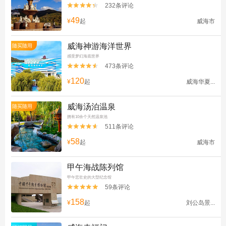
232条评论


49
¥
起
威海市
威海神游海洋世界
随买随用
感受梦幻海底世界
473条评论


120
¥
起
威海华夏...
威海汤泊温泉
随买随用
拥有10余个天然温泉池
511条评论


58
¥
起
威海市
甲午海战陈列馆
甲午悲壮史的大型纪念馆
59条评论


158
¥
起
刘公岛景...