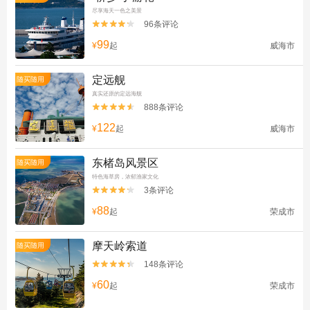
尽享海天一色之美景
96条评论


99
¥
起
威海市
定远舰
随买随用
真实还原的定远海舰
888条评论


122
¥
起
威海市
东楮岛风景区
随买随用
特色海草房，浓郁渔家文化
3条评论


88
¥
起
荣成市
摩天岭索道
随买随用
148条评论


60
¥
起
荣成市