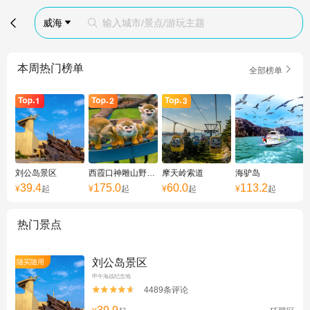

威海
输入城市/景点/游玩主题


本周热门榜单

全部榜单
刘公岛景区
西霞口神雕山野生动物园
摩天岭索道
海驴岛
39.4
175.0
60.0
113.2
¥
起
¥
起
¥
起
¥
起
热门景点
刘公岛景区
随买随用
甲午海战纪念地
4489条评论

