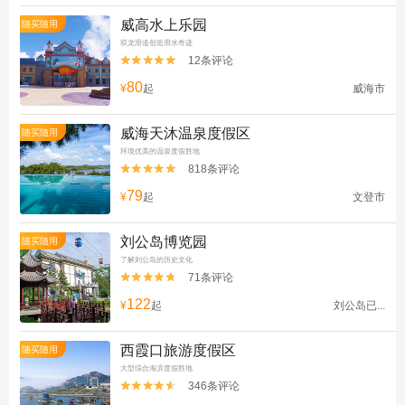
威高水上乐园
随买随用
双龙滑道创造滑水奇迹
12条评论


80
¥
起
威海市
威海天沐温泉度假区
随买随用
环境优美的温泉度假胜地
818条评论


79
¥
起
文登市
刘公岛博览园
随买随用
了解刘公岛的历史文化
71条评论


122
¥
起
刘公岛已...
西霞口旅游度假区
随买随用
大型综合海滨度假胜地
346条评论

