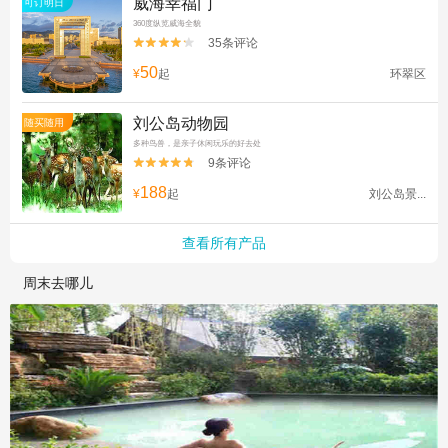
威海幸福门
可订明日
360度纵览威海全貌
35条评论


50
¥
起
环翠区
刘公岛动物园
随买随用
多种鸟兽，是亲子休闲玩乐的好去处
9条评论


188
¥
起
刘公岛景...
查看所有产品
周末去哪儿