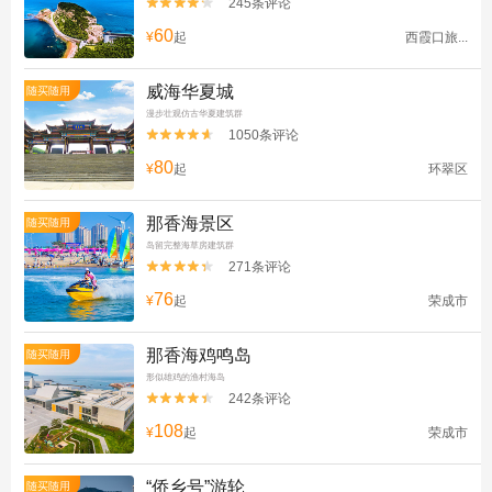
245条评论


60
¥
起
西霞口旅...
威海华夏城
随买随用
漫步壮观仿古华夏建筑群
1050条评论


80
¥
起
环翠区
那香海景区
随买随用
岛留完整海草房建筑群
271条评论


76
¥
起
荣成市
那香海鸡鸣岛
随买随用
形似雄鸡的渔村海岛
242条评论


108
¥
起
荣成市
“侨乡号”游轮
随买随用