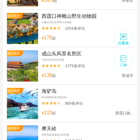
39.9
¥
起
环翠区
西霞口神雕山野生动物园
随买随用
乐趣无穷的海岸野生动物园
1654条评论


175
¥
起
西霞口旅...
成山头风景名胜区
随买随用
中国大陆海岸线东极
1379条评论


138
¥
起
荣成市
海驴岛
随买随用
怪石崚峋的海鸟栖息地
889条评论


115
¥
起
西霞口旅...
摩天岭
随买随用
乘跨海索道体验云间穿梭