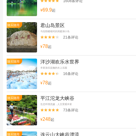
1608条评论


69.9
¥
起
君山岛景区
随买随用
与岳阳楼相对的洞庭湖小岛
21条评论


78
¥
起
洋沙湖欢乐水世界
随买随用
丰富游乐设施的水上乐园
16条评论


78
¥
起
平江沱龙大峡谷
随买随用
生态环境优越，人文景观丰富
73条评论


248
¥
起
连云山大峡谷漂流
随买随用