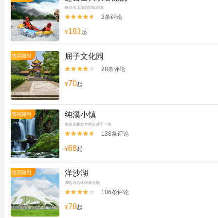
峡谷水流湍急惊险刺激
2条评论


181
¥
起
屈子文化园
随买随用
28条评论


70
¥
起
纯溪小镇
随买随用
集娱乐餐饮户外运动于一体
138条评论


68
¥
起
洋沙湖
随买随用
湖边综合休闲观光地
106条评论


78
¥
起