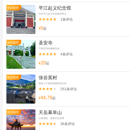
平江起义纪念馆
随买随用
纪念平江起义红色旅游景点
1条评论


0
¥
起
圣安寺
随买随用
气势宏伟的佛教寺庙
4条评论


20
¥
起
张谷英村
随买随用
保留上千栋明清建筑的古村
251条评论


44.79
¥
起
天岳幕阜山
随买随用
山雄崖险，道家文化深厚
36条评论

