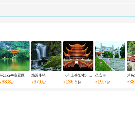
平江石牛寨景区
纯溪小镇
《今上岳阳楼》夜游演艺
圣安寺
芦头
68.8
67.0
136.5
19.7
38
¥
起
¥
起
¥
起
¥
起
¥