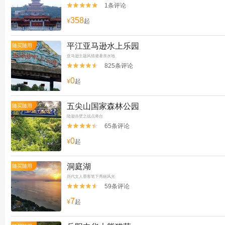
1条评论


358
¥
起
平江亚马逊水上乐园
随买随用
亚马逊主题风情避暑亲水地
825条评论


0
¥
起
五尖山国家森林公园
随买随用
陆逊赤壁之战点将台
65条评论


0
¥
起
洞庭湖
随买随用
历代文人墨客笔下秀丽风光
59条评论


7
¥
起