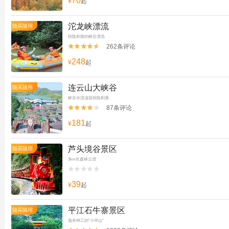
70
¥
起
沱龙峡漂流
随买随用
惊险刺激的峡谷漂流
262条评论


248
¥
起
连云山大峡谷
随买随用
峡谷水流湍急惊险刺激
87条评论


181
¥
起
芦头境谷景区
随买随用
3km长森林云漂


39
¥
起
平江石牛寨景区
随买随用
鬼斧神工的“小华山”