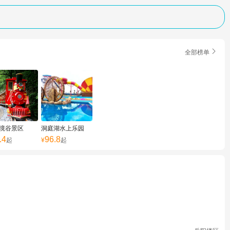

全部榜单
境谷景区
洞庭湖水上乐园
.4
96.8
起
¥
起