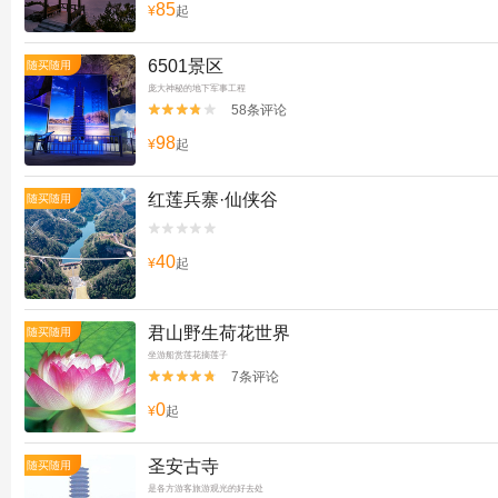
85
¥
起
6501景区
随买随用
庞大神秘的地下军事工程
58条评论


98
¥
起
红莲兵寨·仙侠谷
随买随用


40
¥
起
君山野生荷花世界
随买随用
坐游船赏莲花摘莲子
7条评论


0
¥
起
圣安古寺
随买随用
是各方游客旅游观光的好去处