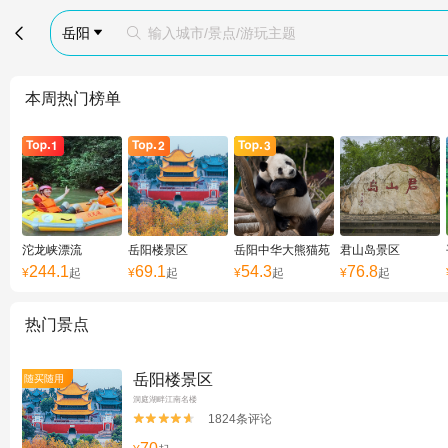

岳阳
输入城市/景点/游玩主题


本周热门榜单
沱龙峡漂流
岳阳楼景区
岳阳中华大熊猫苑
君山岛景区
244.1
69.1
54.3
76.8
¥
起
¥
起
¥
起
¥
起
热门景点
岳阳楼景区
随买随用
洞庭湖畔江南名楼
1824条评论

