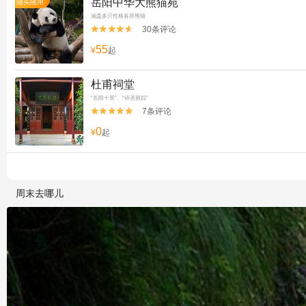
岳阳中华大熊猫苑
随买随用
涵盖多只性格各异熊猫
30条评论


55
¥
起
杜甫祠堂
“岳阳十景”、“诗圣留踪”
7条评论


0
¥
起
周末去哪儿