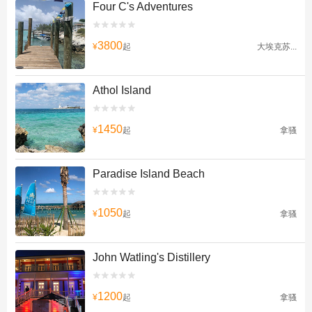
Four C's Adventures


3800
¥
起
大埃克苏...
Athol Island


1450
¥
起
拿骚
Paradise Island Beach


1050
¥
起
拿骚
John Watling's Distillery


1200
¥
起
拿骚