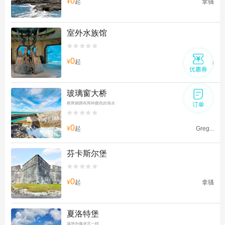
0
¥
起
拿骚
室外水族馆


0
¥
起
天堂岛
玻璃窗大桥
桥两侧拥有两种颜色的海水


0
¥
起
Greg...
芬卡斯尔堡


0
¥
起
拿骚
夏洛特堡
城堡内像迷宫一样