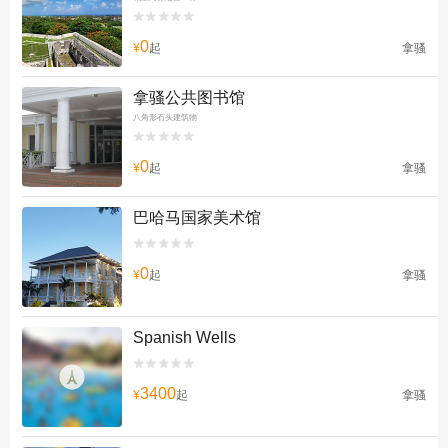


0
¥
起
拿骚
拿骚公共图书馆
八角形石头建筑物


0
¥
起
拿骚
巴哈马国家美术馆


0
¥
起
拿骚
Spanish Wells


3400
¥
起
拿骚