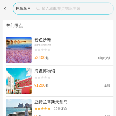

巴哈马
输入城市/景点/游玩主题


热门景点
粉色沙滩
观赏美丽粉色沙滩


3400
¥
起
邓穆尔镇
海盗博物馆


1200
¥
起
拿骚
亚特兰蒂斯天堂岛
19条评论

