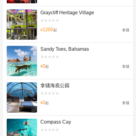
Graycliff Heritage Village


1200
¥
起
拿骚
Sandy Toes, Bahamas


0
¥
起
拿骚
拿骚海底公园


0
¥
起
拿骚
Compass Cay

