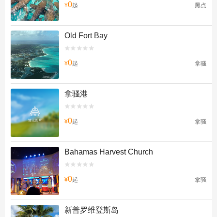
0
¥
起
黑点
Old Fort Bay


0
¥
起
拿骚
拿骚港


0
¥
起
拿骚
Bahamas Harvest Church


0
¥
起
拿骚
新普罗维登斯岛