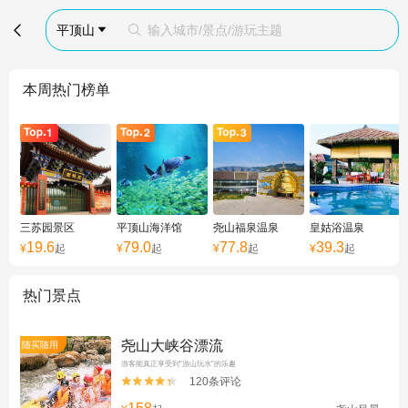

平顶山
输入城市/景点/游玩主题


本周热门榜单
三苏园景区
平顶山海洋馆
尧山福泉温泉
皇姑浴温泉
19.6
79.0
77.8
39.3
¥
起
¥
起
¥
起
¥
起
热门景点
尧山大峡谷漂流
随买随用
游客能真正享受到“游山玩水”的乐趣
120条评论

