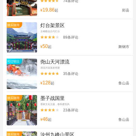
74条评论


19.86
¥
起
郏县
灯台架景区
随买随用
主峰酷似古代灯台
89条评论


50
¥
起
舞钢市
尧山天河漂流
可订明日
漂流河道落差明显
35条评论


128
¥
起
鲁山县
墨子战国里
随买随用
墨家文化主题，春秋建筑风
23条评论


46
¥
起
鲁山县
汝州九峰山景区
随买随用