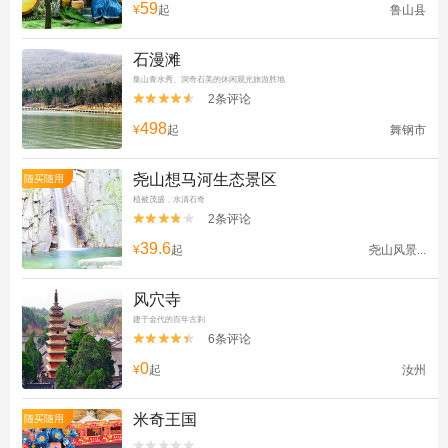
59
¥
起
鲁山县
石漫滩
集山青水秀、洞奇石美的休闲观光旅游胜地
2条评论


498
¥
起
舞钢市
尧山想马河生态景区
随买随用
植被茂盛，水清石奇
2条评论


39.6
¥
起
尧山风景...
风穴寺
建于金代的百年古刹
6条评论


0
¥
起
汝州
米奇王国
随买随用

