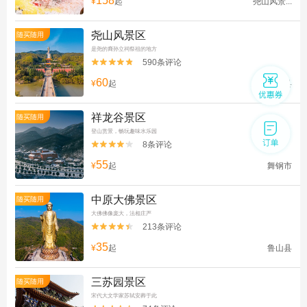
158
¥
起
尧山风景...
尧山风景区
随买随用
是尧的裔孙立祠祭祖的地方
590条评论


60
¥
起
鲁山县
祥龙谷景区
随买随用
登山赏景，畅玩趣味水乐园
8条评论


55
¥
起
舞钢市
中原大佛景区
随买随用
大佛佛像庞大，法相庄严
213条评论


35
¥
起
鲁山县
三苏园景区
随买随用
宋代大文学家苏轼安葬于此