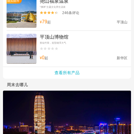
尧山福泉温泉
随买随用
“佛禅”主题文化养生汤泉
246条评论


79
¥
起
平顶山
平顶山博物馆
形似竹简，造型雄浑大气


0
¥
起
新华区
查看所有产品
周末去哪儿