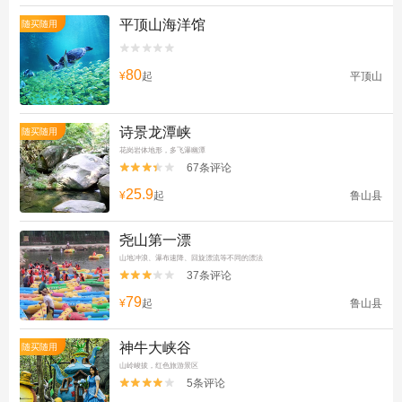
平顶山海洋馆
随买随用


80
¥
起
平顶山
诗景龙潭峡
随买随用
花岗岩体地形，多飞瀑幽潭
67条评论


25.9
¥
起
鲁山县
尧山第一漂
山地冲浪、瀑布速降、回旋漂流等不同的漂法
37条评论


79
¥
起
鲁山县
神牛大峡谷
随买随用
山岭峻拔，红色旅游景区
5条评论

