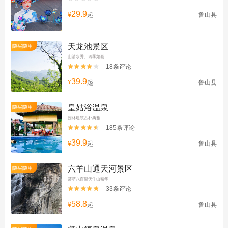
29.9
¥
起
鲁山县
天龙池景区
随买随用
山清水秀、四季如画
18条评论


39.9
¥
起
鲁山县
皇姑浴温泉
随买随用
园林建筑古朴典雅
185条评论


39.9
¥
起
鲁山县
六羊山通天河景区
随买随用
荟萃八百里伏牛山精华
33条评论


58.8
¥
起
鲁山县