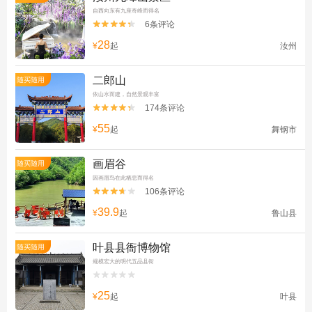
自西向东有九座奇峰而得名
6条评论


28
¥
起
汝州
二郎山
随买随用
依山水而建，自然景观丰富
174条评论


55
¥
起
舞钢市
画眉谷
随买随用
因画眉鸟在此栖息而得名
106条评论


39.9
¥
起
鲁山县
叶县县衙博物馆
随买随用
规模宏大的明代五品县衙


25
¥
起
叶县