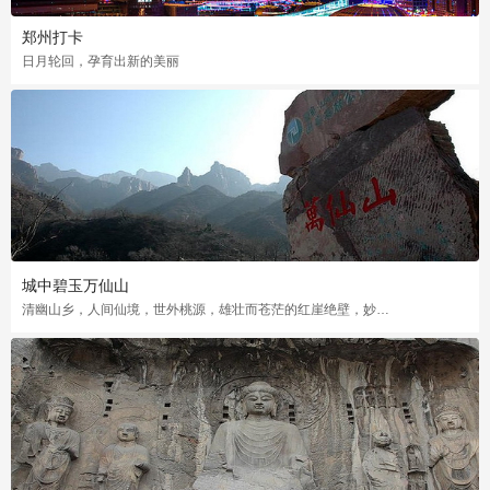
郑州打卡
日月轮回，孕育出新的美丽
城中碧玉万仙山
清幽山乡，人间仙境，世外桃源，雄壮而苍茫的红崖绝壁，妙曼而秀雅的山乡风韵，太行风光的典型代表