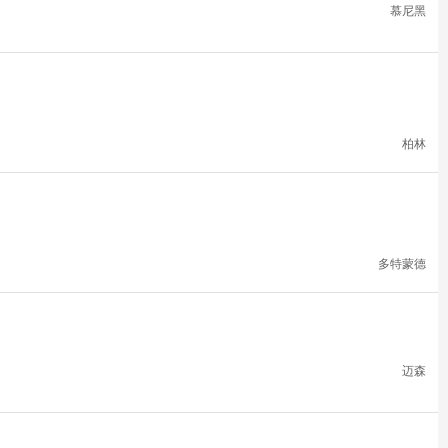
慕尼黑
柏林
多特蒙德
迈森