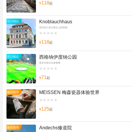
118
¥
起
Knoblauchhaus
可订明日
室内设计是古典主义的风格


118
¥
起
西格纳伊度纳公园
可订明日
曾举办部分比赛赛事


71
¥
起
MEISSEN 梅森瓷器体验世界
随买随用


125
¥
起
Andechs修道院
随买随用