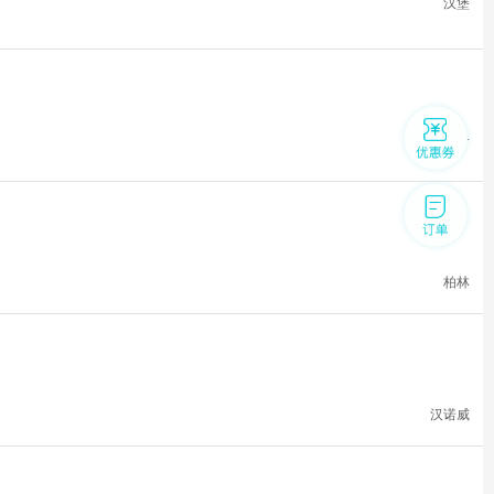
汉堡
杜塞尔多...
柏林
汉诺威