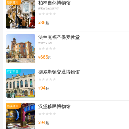
柏林自然博物馆
随买随用
探索古老的自然科学


86
¥
起
法兰克福圣保罗教堂
古典主义风格


665
¥
起
德累斯顿交通博物馆
可订明日


94
¥
起
汉堡移民博物馆
随买随用


94
¥
起