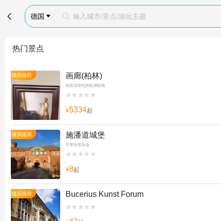

德国
输入城市/景点/游玩主题


热门景点
画廊(柏林)
随买随用
欣赏旧世纪的欧洲绘画


5334
¥
起
施潘道城堡
随买随用
可举办音乐会


8
¥
起
Bucerius Kunst Forum
随买随用

