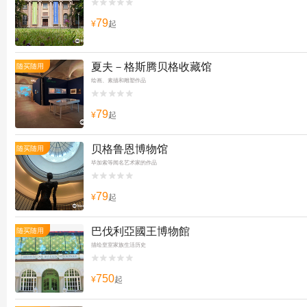


79
¥
起
夏夫－格斯腾贝格收藏馆
随买随用
绘画、素描和雕塑作品


79
¥
起
贝格鲁恩博物馆
随买随用
毕加索等闻名艺术家的作品


79
¥
起
巴伐利亞國王博物館
随买随用
描绘皇室家族生活历史


750
¥
起