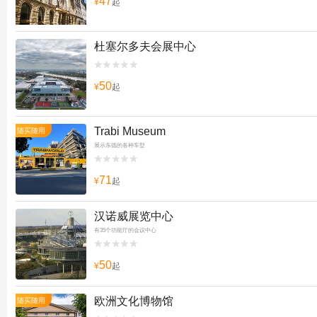
47
¥
起
杜塞尔多夫会展中心


50
¥
起
Trabi Museum
随买随用
展示东德的各种车型


71
¥
起
汉诺威展览中心
有35个功能厅的会议中心


50
¥
起
欧洲文化博物馆
随买随用