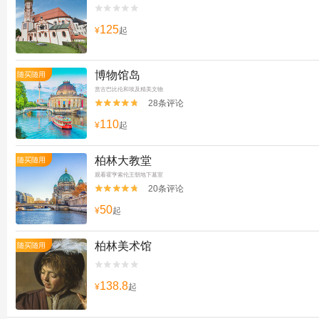


125
¥
起
博物馆岛
随买随用
赏古巴比伦和埃及精美文物
28条评论


110
¥
起
柏林大教堂
随买随用
观看霍亨索伦王朝地下墓室
20条评论


50
¥
起
柏林美术馆
随买随用


138.8
¥
起