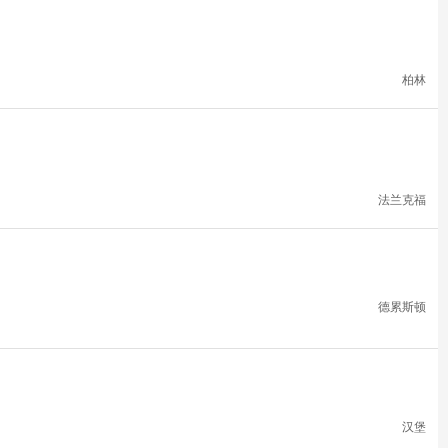
柏林
法兰克福
德累斯顿
汉堡