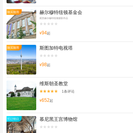
赫尔穆特纽顿基金会
随买随用
观赏赫尔穆特纽顿摄影作品


94
¥
起
斯图加特电视塔
随买随用


98
¥
起
维斯朝圣教堂
1条评论


652
¥
起
慕尼黑王宫博物馆
可订明日

