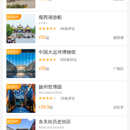
瘦西湖游船
随买随用
泛舟湖上
94条评论


55
¥
起
瘦西湖
中国大运河博物馆
随买随用
930条评论


58
¥
起
广陵区
扬州世博园
随买随用
展现江南园艺的博览园
16条评论


39.9
¥
起
仪征市
东关街历史街区
随买随用
青砖灰瓦的古韵历史老街