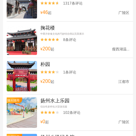
1317条评论


46
¥
起
广陵区
掬花楼
中西方饮食文化的巧妙结合得以完美展示
8条评论


200
¥
起
瘦西湖温...
朴园
1条评论


200
¥
起
江都市
扬州水上乐园
随买随用
综合性多样化大型游乐园
102条评论


0
¥
起
广陵区