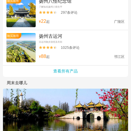
扬州八怪纪念馆
随买随用
了解知名扬州八怪生平
297条评论


22
¥
起
广陵区
扬州古运河
随买随用
沿运河散步游览东关街
1025条评论


88
¥
起
邗江区
查看所有产品
周末去哪儿