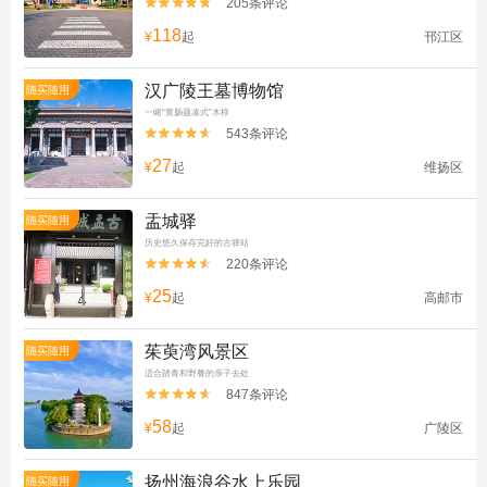
205条评论


118
¥
起
邗江区
汉广陵王墓博物馆
随买随用
一睹“黄肠题凑式”木椁
543条评论


27
¥
起
维扬区
盂城驿
随买随用
历史悠久保存完好的古驿站
220条评论


25
¥
起
高邮市
茱萸湾风景区
随买随用
适合踏青和野餐的亲子去处
847条评论


58
¥
起
广陵区
扬州海浪谷水上乐园
随买随用