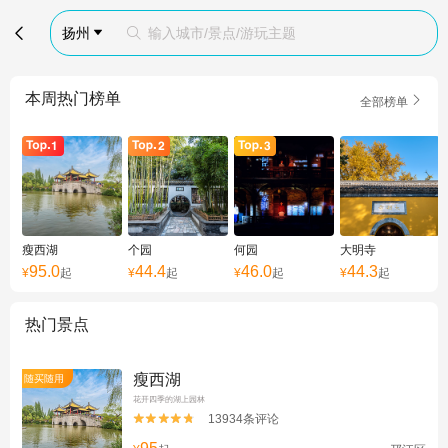

扬州
输入城市/景点/游玩主题


本周热门榜单

全部榜单
瘦西湖
个园
何园
大明寺
95.0
44.4
46.0
44.3
¥
起
¥
起
¥
起
¥
起
热门景点
瘦西湖
随买随用
花开四季的湖上园林
13934条评论

