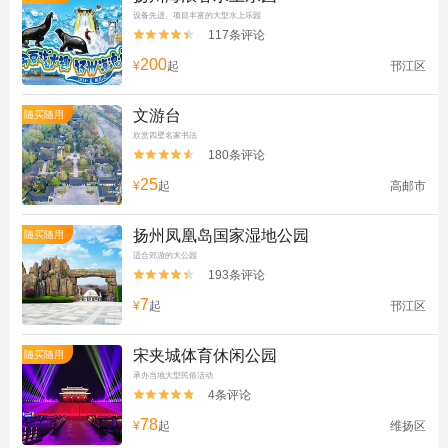
设备先进、项目丰富的大型水上乐园
117条评论


200
¥
起
邗江区
文游台
随买随用
欣赏四壁名家书法
180条评论


25
¥
起
高邮市
扬州凤凰岛国家湿地公园
随买随用
适合郊游的大公园
193条评论


7
¥
起
邗江区
宋夹城体育休闲公园
随买随用
承办当地大型民俗活动
4条评论


78
¥
起
维扬区