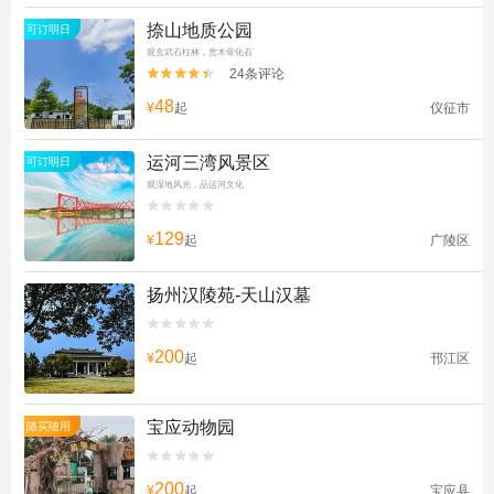
捺山地质公园
可订明日
观玄武石柱林，赏木骨化石
24条评论


48
¥
起
仪征市
运河三湾风景区
可订明日
观湿地风光，品运河文化


129
¥
起
广陵区
扬州汉陵苑-天山汉墓


200
¥
起
邗江区
宝应动物园
随买随用


200
¥
起
宝应县