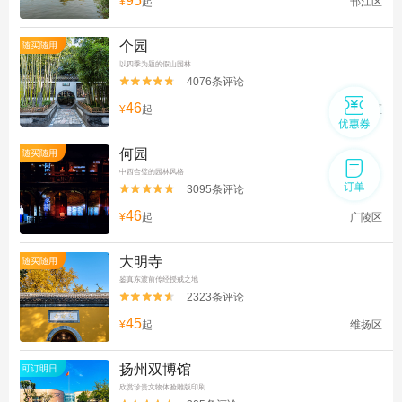
95
¥
起
邗江区
个园
随买随用
以四季为题的假山园林
4076条评论


46
¥
起
广陵区
何园
随买随用
中西合璧的园林风格
3095条评论


46
¥
起
广陵区
大明寺
随买随用
鉴真东渡前传经授戒之地
2323条评论


45
¥
起
维扬区
扬州双博馆
可订明日
欣赏珍贵文物体验雕版印刷