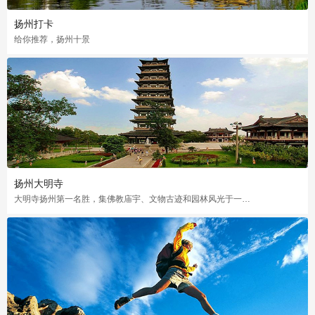
扬州打卡
给你推荐，扬州十景
扬州大明寺
大明寺扬州第一名胜，集佛教庙宇、文物古迹和园林风光于一体的游览胜地