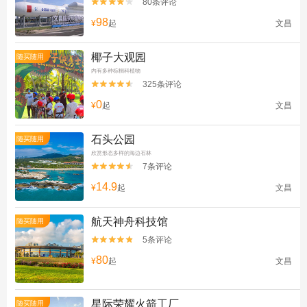
80条评论


98
¥
起
文昌
椰子大观园
随买随用
内有多种棕榈科植物
325条评论


0
¥
起
文昌
石头公园
随买随用
欣赏形态多样的海边石林
7条评论


14.9
¥
起
文昌
航天神舟科技馆
随买随用
5条评论


80
¥
起
文昌
星际荣耀火箭工厂
随买随用