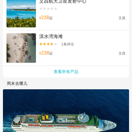
文昌航天卫星发射中心


238
¥
起
文昌
淇水湾海滩
1条评论


238
¥
起
文昌
查看所有产品
周末去哪儿