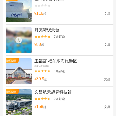


116
¥
起
文昌
月亮湾观景台
7条评论


88
¥
起
文昌
玉福宫·福如东海旅游区
随买随用
福文化主题园区
1条评论


39.9
¥
起
文昌
文昌航天超算科技馆
随买随用
2条评论


158
¥
起
文昌