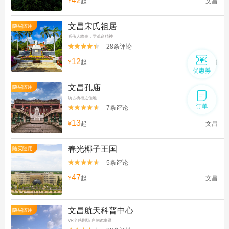
42
¥
起
文昌
文昌宋氏祖居
随买随用
听伟人故事，学革命精神
28条评论


12
¥
起
文昌
文昌孔庙
随买随用
访古祈福之佳地
7条评论


13
¥
起
文昌
春光椰子王国
随买随用
5条评论


47
¥
起
文昌
文昌航天科普中心
随买随用
VR全感剧场-唐朝诡事录