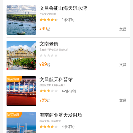
文昌鲁能山海天淇水湾
设有文化休闲区
1条评论


99
¥
起
文昌
文南老街
富有南洋风情的骑楼建筑群


99
¥
起
文昌
文昌航天科普馆
随买随用
感受航空航天科技的魅力
42条评论


55
¥
起
文昌
海南商业航天发射场
随买随用
航天专家、航天研学
4条评论

