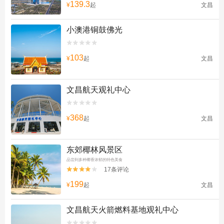
139.3
¥
起
文昌
小澳港铜鼓佛光


103
¥
起
文昌
文昌航天观礼中心


368
¥
起
文昌
东郊椰林风景区
品尝到多种椰香浓郁的特色美食
17条评论


199
¥
起
文昌
文昌航天火箭燃料基地观礼中心

