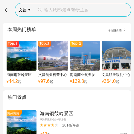

文昌
输入城市/景点/游玩主题


本周热门榜单

全部榜单
海南铜鼓岭景区
文昌航天科普中心
海南商业航天发射场
文昌航天观礼中心
44.2
97.6
139.3
364.0
¥
起
¥
起
¥
起
¥
起
热门景点
海南铜鼓岭景区
随买随用
享受攀登原始山峰的乐趣
201条评论

