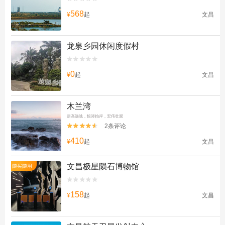
568
¥
起
文昌
龙泉乡园休闲度假村


0
¥
起
文昌
木兰湾
居高远眺，惊涛拍岸，宏伟壮观
2条评论


410
¥
起
文昌
文昌极星陨石博物馆
随买随用


158
¥
起
文昌