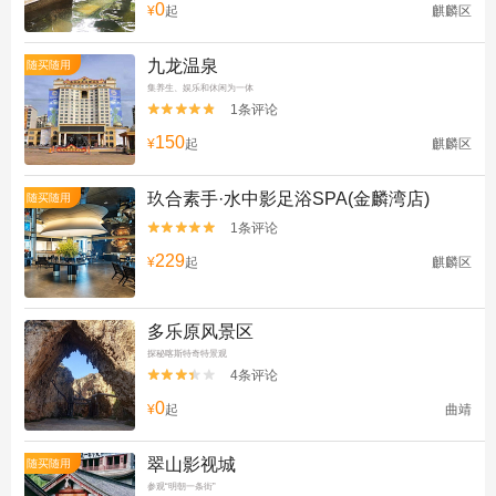
0
¥
起
麒麟区
九龙温泉
随买随用
集养生、娱乐和休闲为一体
1条评论


150
¥
起
麒麟区
玖合素手·水中影足浴SPA(金麟湾店)
随买随用
1条评论


229
¥
起
麒麟区
多乐原风景区
探秘喀斯特奇特景观
4条评论


0
¥
起
曲靖
翠山影视城
随买随用
参观“明朝一条街”