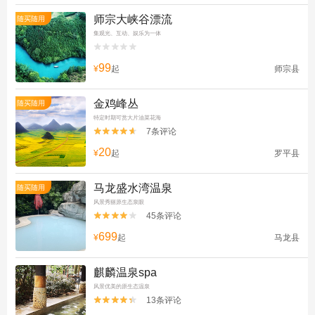
师宗大峡谷漂流
随买随用
集观光、互动、娱乐为一体


99
¥
起
师宗县
金鸡峰丛
随买随用
特定时期可赏大片油菜花海
7条评论


20
¥
起
罗平县
马龙盛水湾温泉
随买随用
风景秀丽原生态泉眼
45条评论


699
¥
起
马龙县
麒麟温泉spa
风景优美的原生态温泉
13条评论

