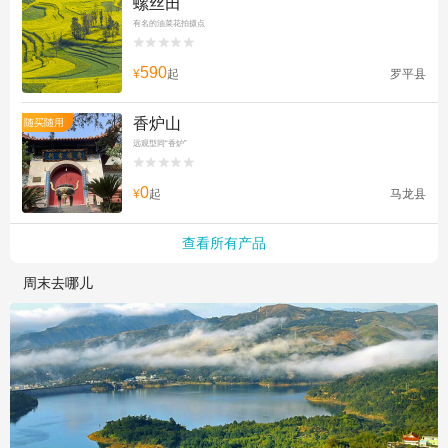
螺丝田
有名的油菜花拍摄点


590
¥
起
罗平县
香炉山
随买随用
远观型同“香炉”


0
¥
起
马龙县
查看所有产品
周末去哪儿