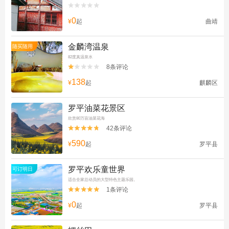


0
¥
起
曲靖
金麟湾温泉
随买随用
82度真温泉水
8条评论


138
¥
起
麒麟区
罗平油菜花景区
欣赏80万亩油菜花海
42条评论


590
¥
起
罗平县
罗平欢乐童世界
可订明日
适合全家总动员的大型特色主题乐园。
1条评论


0
¥
起
罗平县