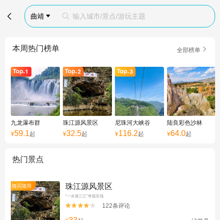

曲靖
输入城市/景点/游玩主题


本周热门榜单

全部榜单
九龙瀑布群
珠江源风景区
尼珠河大峡谷
陆良彩色沙林
59.1
32.5
116.2
64.0
¥
起
¥
起
¥
起
¥
起
热门景点
珠江源风景区
随买随用
“一水滴三江”奇观呈现
122条评论

