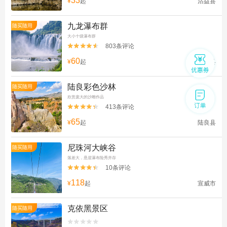
33
¥
起
沾益县
九龙瀑布群
随买随用
大小十级瀑布群
803条评论


60
¥
起
罗平县
陆良彩色沙林
随买随用
欣赏庞大的沙雕作品
413条评论


65
¥
起
陆良县
尼珠河大峡谷
随买随用
落差大，悬崖瀑布险秀并存
10条评论


118
¥
起
宣威市
克依黑景区
随买随用

