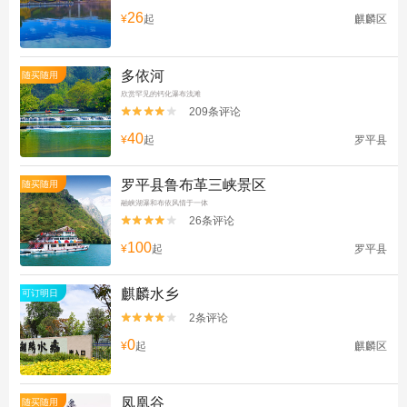
26
¥
起
麒麟区
多依河
随买随用
欣赏罕见的钙化瀑布浅滩
209条评论


40
¥
起
罗平县
罗平县鲁布革三峡景区
随买随用
融峡湖瀑和布依风情于一体
26条评论


100
¥
起
罗平县
麒麟水乡
可订明日
2条评论


0
¥
起
麒麟区
凤凰谷
随买随用