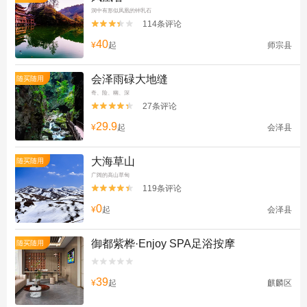
洞中有形似凤凰的钟乳石
114条评论


40
¥
起
师宗县
会泽雨碌大地缝
随买随用
奇、险、幽、深
27条评论


29.9
¥
起
会泽县
大海草山
随买随用
广阔的高山草甸
119条评论


0
¥
起
会泽县
御都紫桦·Enjoy SPA足浴按摩
随买随用


39
¥
起
麒麟区