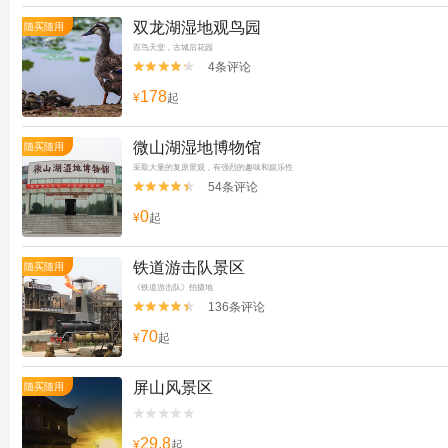
双龙湖湿地观鸟园
随买随用
百鸟天堂，古城后花园
4条评论


178
¥
起
微山湖湿地博物馆
随买随用
采取大量的复原景观，有强烈的趣味和娱乐性
54条评论


0
¥
起
铁道游击队景区
随买随用
《铁道游击队》拍摄地
136条评论


70
¥
起
屏山风景区
随买随用


29.8
¥
起