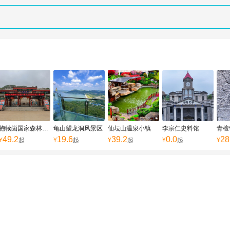
抱犊崮国家森林公园
龟山望龙洞风景区
仙坛山温泉小镇
李宗仁史料馆
青檀
49.2
19.6
39.2
0.0
28
¥
起
¥
起
¥
起
¥
起
¥