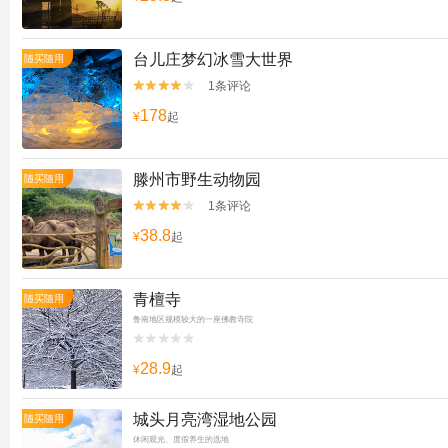
台儿庄梦幻冰雪大世界
随买随用
1条评论


178
¥
起
滕州市野生动物园
随买随用
1条评论


38.8
¥
起
青檀寺
随买随用
鲁南地区规模较大的一座佛教寺院


28.9
¥
起
城头月亮湾湿地公园
随买随用
休闲观光、度假养生的选地