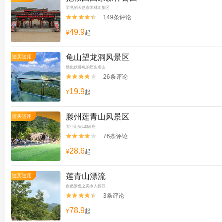
罕见的天然杂木林汇集区
149条评论


49.9
¥
起
龟山望龙洞风景区
随买随用
酷似伏卧龟的历史名山
26条评论


19.9
¥
起
滕州莲青山风景区
随买随用
大小山头130余座
76条评论


28.6
¥
起
莲青山漂流
随买随用
自然景色之美令人惊叹
3条评论


78.9
¥
起