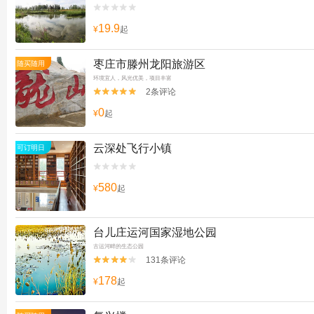


19.9
¥
起
枣庄市滕州龙阳旅游区
随买随用
环境宜人，风光优美，项目丰富
2条评论


0
¥
起
云深处飞行小镇
可订明日


580
¥
起
台儿庄运河国家湿地公园
古运河畔的生态公园
131条评论


178
¥
起