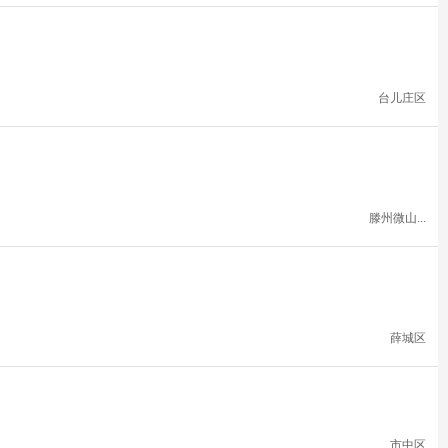
台儿庄区
滕州微山...
薛城区
市中区