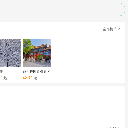

全部榜单
寺
冠世榴园青檀景区
.5
28.5
起
¥
起