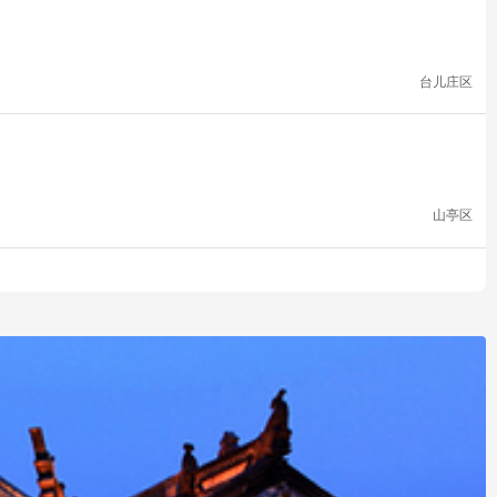
台儿庄区
山亭区