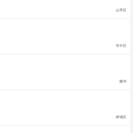
山亭区
市中区
滕州
峄城区