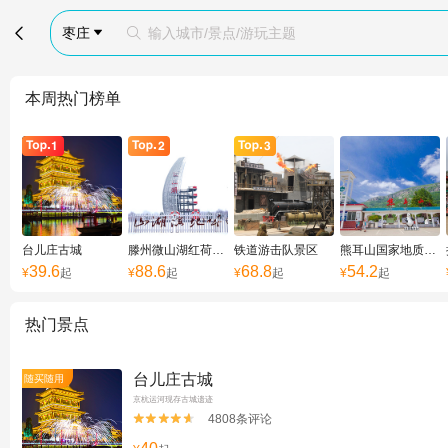

枣庄
输入城市/景点/游玩主题


本周热门榜单
台儿庄古城
滕州微山湖红荷湿地
铁道游击队景区
熊耳山国家地质公园
39.6
88.6
68.8
54.2
¥
起
¥
起
¥
起
¥
起
热门景点
台儿庄古城
随买随用
京杭运河现存古城遗迹
4808条评论

