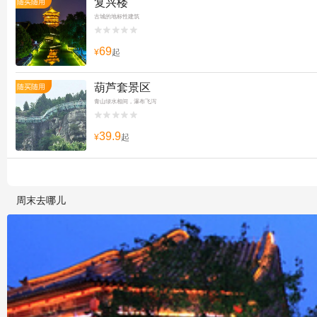
复兴楼
随买随用
古城的地标性建筑


69
¥
起
葫芦套景区
随买随用
青山绿水相间，瀑布飞泻


39.9
¥
起
周末去哪儿