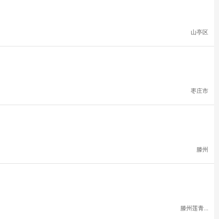
山亭区
枣庄市
滕州
滕州莲青...