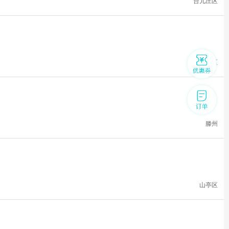
台儿庄区
台儿庄区
滕州
山亭区