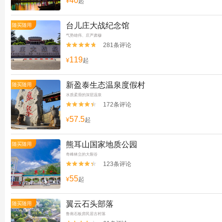
40
¥
起
台儿庄大战纪念馆
随买随用
气势雄伟、庄严肃穆
281条评论


119
¥
起
新盈泰生态温泉度假村
随买随用
水质柔滑的深层温泉
172条评论


57.5
¥
起
熊耳山国家地质公园
随买随用
奇峰林立的大裂谷
123条评论


55
¥
起
翼云石头部落
随买随用
鲁南石板房民居古村落