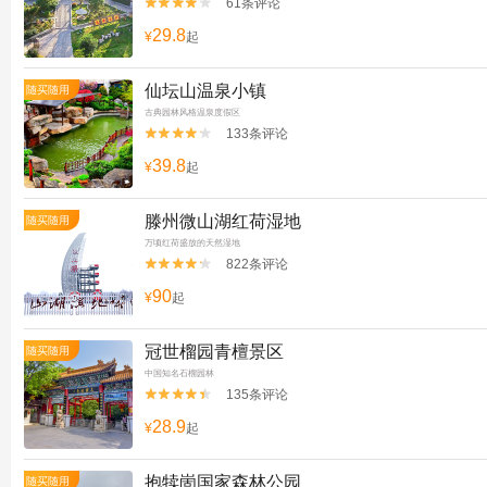
61条评论


29.8
¥
起
仙坛山温泉小镇
随买随用
古典园林风格温泉度假区
133条评论


39.8
¥
起
滕州微山湖红荷湿地
随买随用
万顷红荷盛放的天然湿地
822条评论


90
¥
起
冠世榴园青檀景区
随买随用
中国知名石榴园林
135条评论


28.9
¥
起
抱犊崮国家森林公园
随买随用