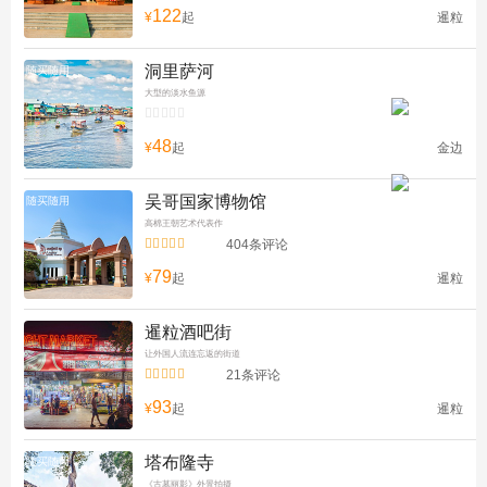
122
¥
起
暹粒
洞里萨河
随买随用
大型的淡水鱼源


48
¥
起
金边
吴哥国家博物馆
随买随用
高棉王朝艺术代表作


404条评论
79
¥
起
暹粒
暹粒酒吧街
让外国人流连忘返的街道


21条评论
93
¥
起
暹粒
塔布隆寺
随买随用
《古墓丽影》外景拍摄