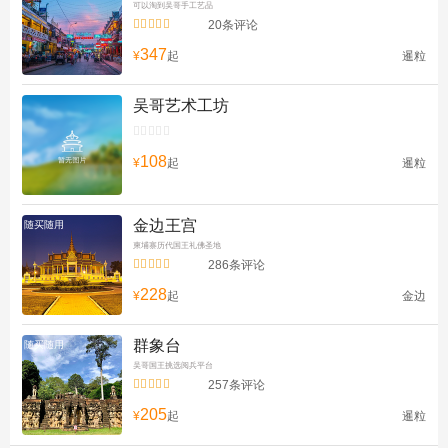
可以淘到吴哥手工艺品


20条评论
347
¥
起
暹粒
吴哥艺术工坊


108
¥
起
暹粒
金边王宫
随买随用
柬埔寨历代国王礼佛圣地


286条评论
228
¥
起
金边
群象台
随买随用
吴哥国王挑选阅兵平台


257条评论
205
¥
起
暹粒