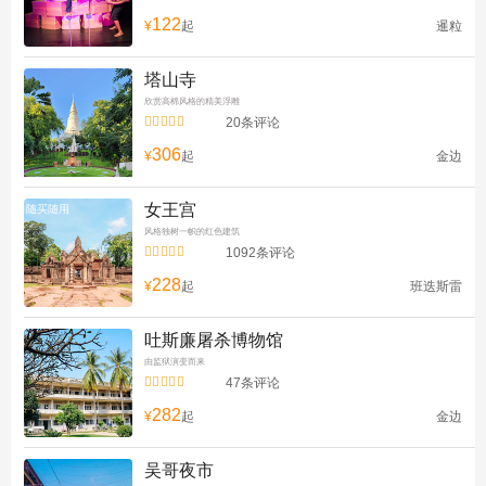
122
¥
起
暹粒
塔山寺
欣赏高棉风格的精美浮雕


20条评论
306
¥
起
金边
女王宫
随买随用
风格独树一帜的红色建筑


1092条评论
228
¥
起
班迭斯雷
吐斯廉屠杀博物馆
由监狱演变而来


47条评论
282
¥
起
金边
吴哥夜市