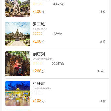


24条评论
100
¥
起
暹粒
通王城
随买随用
吴哥古迹的 心脏


3条评论
100
¥
起
暹粒
崩密列
随买随用
探索吴哥窟原始的模样


50条评论
268
¥
起
Svay...
姐妹庙
金碧辉煌的特色屋顶


108
¥
起
暹粒