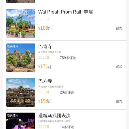
Wat Preah Prom Rath 寺庙


108
¥
起
暹粒
巴肯寺
随买随用
吴哥窟看日落优选之地


759条评论
171
¥
起
暹粒
巴方寺
寺庙顶层可眺望四周风景


20条评论
198
¥
起
暹粒
暹粒马戏团表演
随买随用
到柬埔寨必看的马戏团杂技表演


14条评论