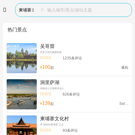

柬埔寨

输入城市/景点/游玩主题

热门景点
吴哥窟
随买随用
世界大型宗教建筑群


1235条评论
100
¥
起
暹粒
洞里萨湖
傍晚湖上日落唯美迷人


626条评论
139
¥
起
Sot ...
柬埔寨文化村
有“袖珍的柬埔寨”之名


93条评论