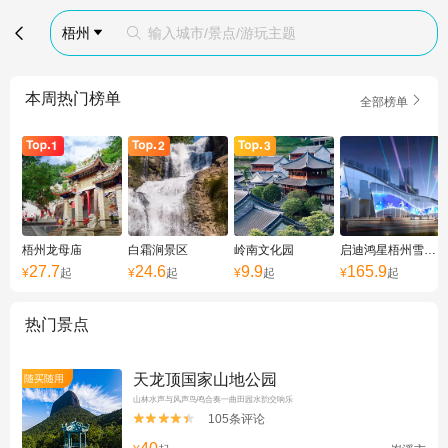

梧州
输入城市/景点/游玩主题


本周热门榜单

全部榜单
梧州龙母庙
白霜涧景区
岭南文化园
启迪鸿星梧州雪立方冰雪世界
27.7
24.6
9.9
165.9
¥
起
¥
起
¥
起
¥
起
热门景点
天龙顶国家山地公园
随买随用
山林水声与风声鸟鸣合奏一曲田园水韵交响乐
105条评论

