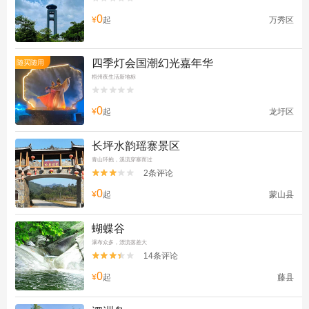
0
¥
起
万秀区
四季灯会国潮幻光嘉年华
随买随用
梧州夜生活新地标


0
¥
起
龙圩区
长坪水韵瑶寨景区
青山环抱，溪流穿寨而过
2条评论


0
¥
起
蒙山县
蝴蝶谷
瀑布众多，漂流落差大
14条评论


0
¥
起
藤县