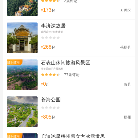
2条评论


173
¥
起
万秀区
李济深故居
庄园式砖木结构建筑


268
¥
起
苍梧县
石表山休闲旅游风景区
随买随用
壮美辽阔的丹霞地貌
77条评论


0
¥
起
藤县
苍海公园


805
¥
起
梧州
启迪鸿星梧州雪立方冰雪世界
随买随用