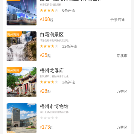
戏雪区设雪地挖掘机
6条评论


168
¥
起
合景启迪...
白霜涧景区
随买随用
潭瀑交错惊险刺激的漂流地
22条评论


25
¥
起
岑溪市
梧州龙母庙
随买随用
壮观威严，有独特龙母文化
2条评论


28
¥
起
万秀区
梧州市博物馆
展出众多战国至明清的文物


173
¥
起
万秀区