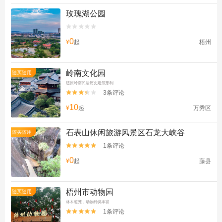
玫瑰湖公园


0
¥
起
梧州
岭南文化园
随买随用
还原岭南民居历史建筑形制
3条评论


10
¥
起
万秀区
石表山休闲旅游风景区石龙大峡谷
随买随用
1条评论


0
¥
起
藤县
梧州市动物园
随买随用
林木葱茏，动物种类丰富
1条评论

