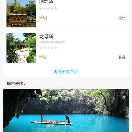
泗洲岛


0
¥
起
梧州
龙母庙
具有当地特色的龙母庙宇


0
¥
起
藤县
查看所有产品
周末去哪儿