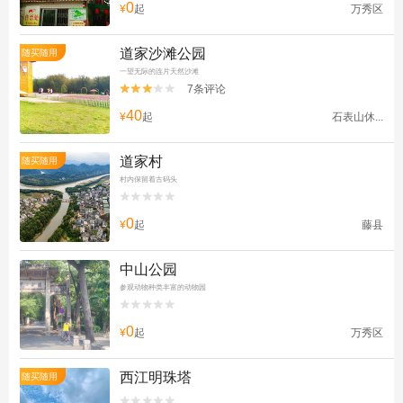
0
¥
起
万秀区
道家沙滩公园
随买随用
一望无际的连片天然沙滩
7条评论


40
¥
起
石表山休...
道家村
随买随用
村内保留着古码头


0
¥
起
藤县
中山公园
参观动物种类丰富的动物园


0
¥
起
万秀区
西江明珠塔
随买随用

