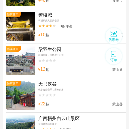
40
¥
起
岑溪市
骑楼城
随买随用
有规模庞大的骑楼群
3条评论


10
¥
起
万秀区
梁羽生公园
随买随用
山似巨鳌，宝塔建于山顶


13
¥
起
蒙山县
天书侠谷
随买随用
峡谷青峦叠翠，瀑布众多


22
¥
起
蒙山县
广西梧州白云山景区
登顶可览梧州美景