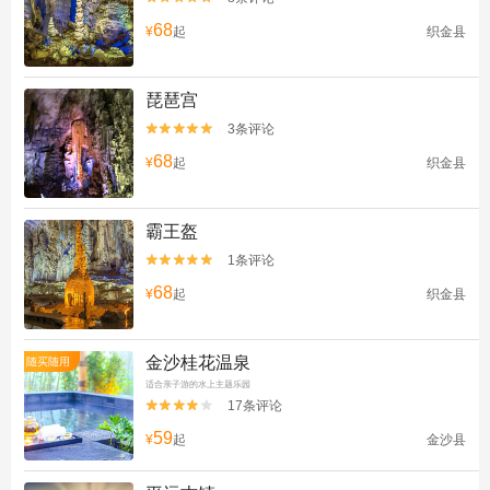
68
¥
起
织金县
琵琶宫
3条评论


68
¥
起
织金县
霸王盔
1条评论


68
¥
起
织金县
金沙桂花温泉
随买随用
适合亲子游的水上主题乐园
17条评论


59
¥
起
金沙县