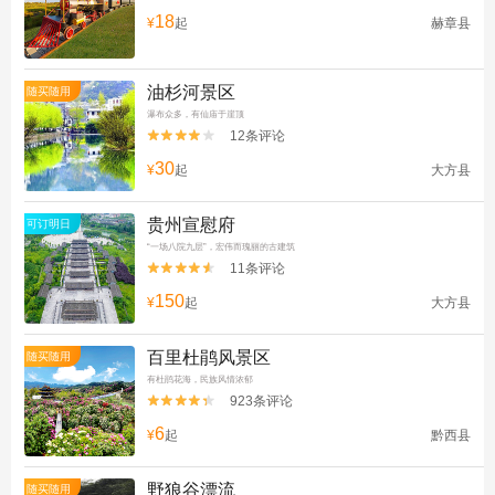
18
¥
起
赫章县
油杉河景区
随买随用
瀑布众多，有仙庙于崖顶
12条评论


30
¥
起
大方县
贵州宣慰府
可订明日
“一场八院九层”，宏伟而瑰丽的古建筑
11条评论


150
¥
起
大方县
百里杜鹃风景区
随买随用
有杜鹃花海，民族风情浓郁
923条评论


6
¥
起
黔西县
野狼谷漂流
随买随用