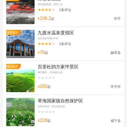
漂流惊险刺激，野性十足
2条评论


106.2
¥
起
毕节
九股水温泉度假区
随买随用
综合性娱乐项目丰富
3条评论


76
¥
起
赫章县
百里杜鹃方家坪景区
随买随用
峰峦叠翠，户外项目众多


200
¥
起
毕节市
草海国家级自然保护区
自然淡水湖，珍贵鸟类众多


228
¥
起
威宁县