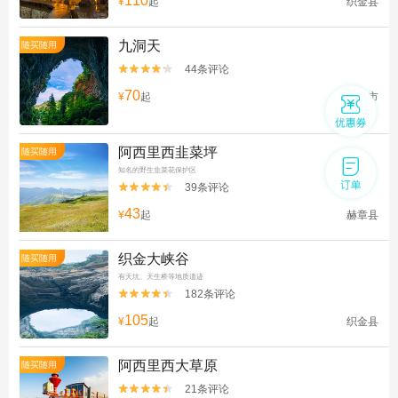
110
¥
起
织金县
九洞天
随买随用
44条评论


70
¥
起
毕节市
阿西里西韭菜坪
随买随用
知名的野生韭菜花保护区
39条评论


43
¥
起
赫章县
织金大峡谷
随买随用
有天坑、天生桥等地质遗迹
182条评论


105
¥
起
织金县
阿西里西大草原
随买随用
21条评论

