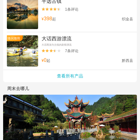
平远古镇
1条评论


398
¥
起
织金县
大话西游漂流
随买随用
大话西游为主线的剧情漂流
7条评论


0
¥
起
黔西县
查看所有产品
周末去哪儿