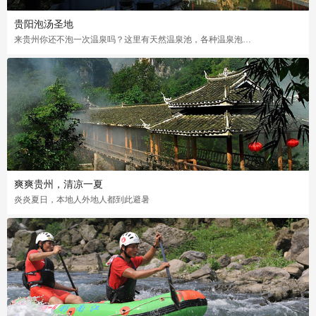
贵阳泡汤圣地
来贵州你还不泡一次温泉吗？这里有天然温泉池，各种温泉泡法让你的皮肤不再干痒
爽爽贵州，清凉一夏
炎炎夏日，本地人外地人都到此避暑