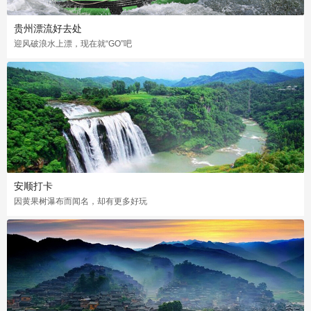
贵州漂流好去处
迎风破浪水上漂，现在就“GO”吧
安顺打卡
因黄果树瀑布而闻名，却有更多好玩