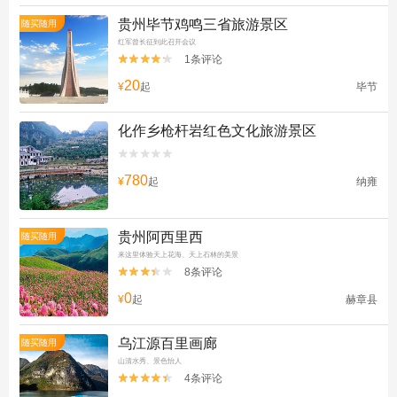
贵州毕节鸡鸣三省旅游景区
随买随用
红军曾长征到此召开会议
1条评论


20
¥
起
毕节
化作乡枪杆岩红色文化旅游景区


780
¥
起
纳雍
贵州阿西里西
随买随用
来这里体验天上花海、天上石林的美景
8条评论


0
¥
起
赫章县
乌江源百里画廊
随买随用
山清水秀、景色怡人
4条评论

