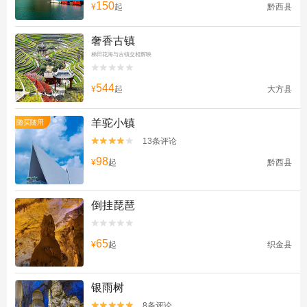
150
¥
起
黔西县
奢香古镇
梯田花海与古镇交相辉映


544
¥
起
大方县
羊驼小镇
随买随用
13条评论


98
¥
起
黔西县
倒挂琵琶


65
¥
起
织金县
银雨树
8条评论

