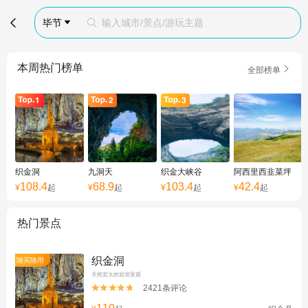

毕节
输入城市/景点/游玩主题


本周热门榜单

全部榜单
织金洞
九洞天
织金大峡谷
阿西里西韭菜坪
108.4
68.9
103.4
42.4
¥
起
¥
起
¥
起
¥
起
热门景点
织金洞
随买随用
天然宏大的岩溶景观
2421条评论

