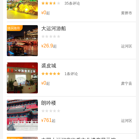
35条评论


0
¥
起
黄骅市
大运河游船
随买随用


26.9
¥
起
运河区
裘皮城
1条评论


0
¥
起
肃宁县
朗吟楼


761
¥
起
运河区