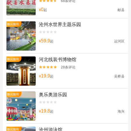
68条评论


0
¥
起
献县
沧州水世界主题乐园
随买随用


59.9
¥
起
运河区
河北线装书博物馆
随买随用
28条评论


19.9
¥
起
吴桥县
奥乐奥游乐园
随买随用


19.8
¥
起
海兴
沧州游泳馆
随买随用