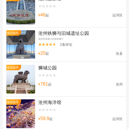


46
¥
起
运河区
沧州铁狮与旧城遗址公园
随买随用
观赏形体庞大的铸铁狮子
2条评论


20
¥
起
沧县
狮城公园
随买随用


761
¥
起
沧州
沧州海洋馆
随买随用


59.9
¥
起
运河区