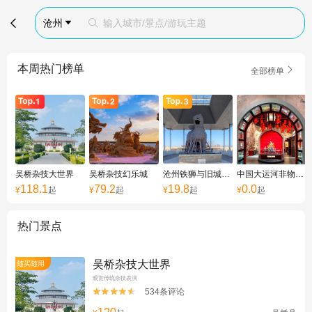

沧州
输入城市/景点/游玩主题


本周热门榜单

全部榜单
吴桥杂技大世界
吴桥杂技幻乐城
沧州铁狮与旧城遗址公园
中国大运河非物质文化遗产展示馆
118.1
79.2
19.8
0.0
¥
起
¥
起
¥
起
¥
起
热门景点
吴桥杂技大世界
随买随用
观赏传统杂技表演
534条评论

