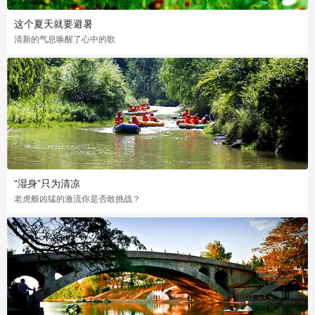
这个夏天就要避暑
清新的气息唤醒了心中的歌
“湿身”只为清凉
老虎般凶猛的激流你是否敢挑战？