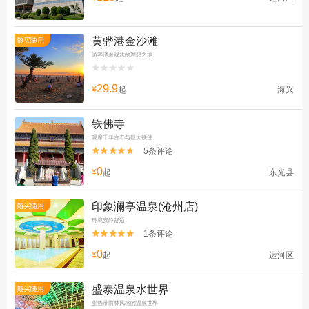
黄骅港金沙滩
随买随用
游客消暑戏水的理想之地


29.9
¥
起
海兴
铁佛寺
观摩千年古寺与巨大铁佛
5条评论


0
¥
起
东光县
印象澜亭温泉(沧州店)
随买随用
环境安静舒适
1条评论


0
¥
起
运河区
盛泰温泉水世界
随买随用
亚热带雨林风格的温泉世界