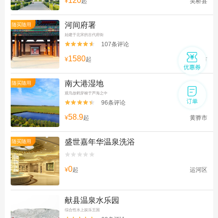
120
¥
起
吴桥县
河间府署
随买随用
始建于北宋的古代府衙
107条评论


1580
¥
起
河间市
南大港湿地
随买随用
观鸟放鹤穿梭于芦海之中
96条评论


58.9
¥
起
黄骅市
盛世嘉年华温泉洗浴
随买随用


0
¥
起
运河区
献县温泉水乐园
综合性水上娱乐王国