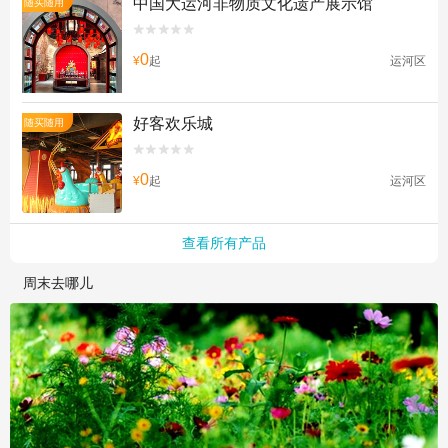
中国大运河非物质文化遗产展示馆
随买随用


0
¥
起
运河区
好客欢乐城
随买随用


0
¥
起
运河区
查看所有产品
周末去哪儿