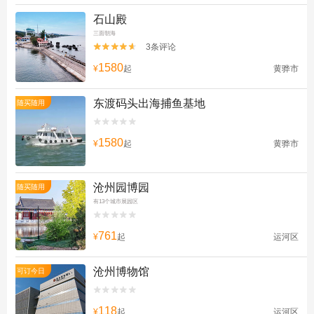
石山殿
三面朝海
3条评论


1580
¥
起
黄骅市
东渡码头出海捕鱼基地
随买随用


1580
¥
起
黄骅市
沧州园博园
随买随用
有13个城市展园区


761
¥
起
运河区
沧州博物馆
可订今日


118
¥
起
运河区