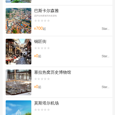
巴斯卡尔森雅
是萨拉热窝城市的发源地


700
¥
起
Star...
铜匠街


0
¥
起
Star...
塞拉热窝历史博物馆


0
¥
起
Star...
莫斯塔尔机场

