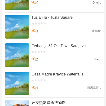
0
¥
起
Gnoj...
Tuzla Trg - Tuzla Square


0
¥
起
图泽拉
Ferhadija 31 Old Town Sarajevo


0
¥
起
Star...
Casa Madre Kravice Waterfalls


0
¥
起
西黑塞哥...
萨拉热窝暗杀博物馆