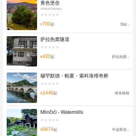
黄色堡垒
1878年的军事防御点


700
¥
起
Star...
萨拉热窝隧道


420
¥
起
萨拉热窝...
穆罕默德・帕夏・索科洛维奇桥


1440
¥
起
维舍格勒
Mlinčići - Watermills


5674
¥
起
中波斯尼...