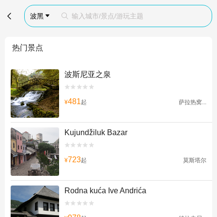

波黑
输入城市/景点/游玩主题


热门景点
波斯尼亚之泉


481
¥
起
萨拉热窝...
Kujundžiluk Bazar


723
¥
起
莫斯塔尔
Rodna kuća Ive Andrića

