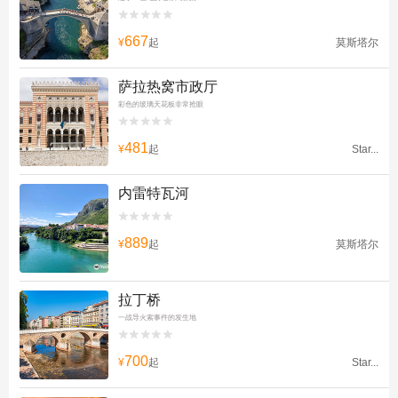


667
¥
起
莫斯塔尔
萨拉热窝市政厅
彩色的玻璃天花板非常抢眼


481
¥
起
Star...
内雷特瓦河


889
¥
起
莫斯塔尔
拉丁桥
一战导火索事件的发生地


700
¥
起
Star...