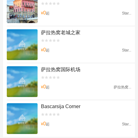


0
¥
起
Star...
萨拉热窝老城之家


0
¥
起
Star...
萨拉热窝国际机场


0
¥
起
萨拉热窝...
Bascarsija Corner


0
¥
起
Star...