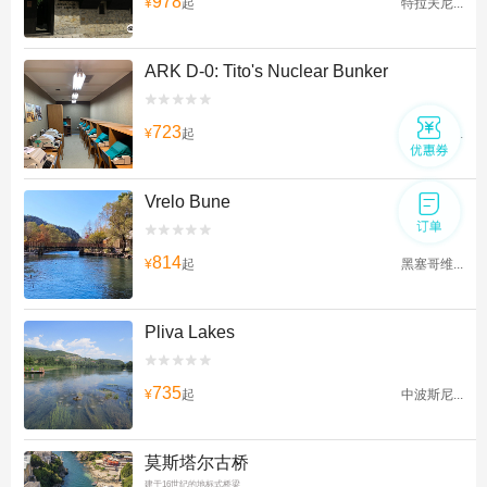
978
¥
起
特拉夫尼...
ARK D-0: Tito's Nuclear Bunker


723
¥
起
黑塞哥维...
Vrelo Bune


814
¥
起
黑塞哥维...
Pliva Lakes


735
¥
起
中波斯尼...
莫斯塔尔古桥
建于16世纪的地标式桥梁