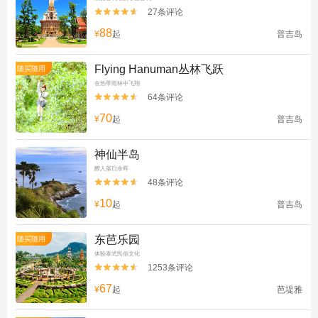
27条评论


88
¥
起
普吉岛
Flying Hanuman丛林飞跃
随买随用
在热带雨林中飞翔
64条评论


70
¥
起
普吉岛
神仙半岛
醉人落日余晖
48条评论


10
¥
起
普吉岛
东芭乐园
随买随用
体验泰式民俗文化
1253条评论


67
¥
起
芭堤雅