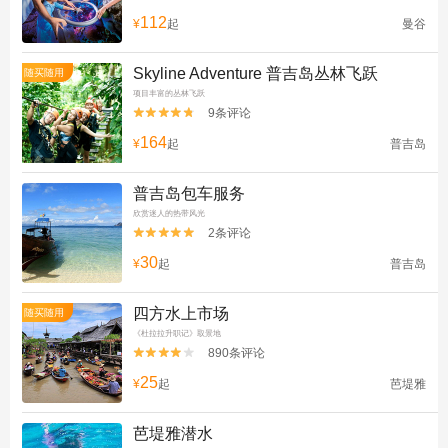
112
¥
起
曼谷
Skyline Adventure 普吉岛丛林飞跃
随买随用
项目丰富的丛林飞跃
9条评论


164
¥
起
普吉岛
普吉岛包车服务
欣赏迷人的热带风光
2条评论


30
¥
起
普吉岛
四方水上市场
随买随用
《杜拉拉升职记》取景地
890条评论


25
¥
起
芭堤雅
芭堤雅潜水