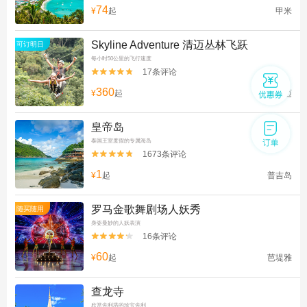
74
¥
起
甲米
Skyline Adventure 清迈丛林飞跃
可订明日
每小时50公里的飞行速度
17条评论


360
¥
起
清迈
皇帝岛
泰国王室度假的专属海岛
1673条评论


1
¥
起
普吉岛
罗马金歌舞剧场人妖秀
随买随用
身姿曼妙的人妖表演
16条评论


60
¥
起
芭堤雅
查龙寺
欣赏舍利塔的珍宝舍利