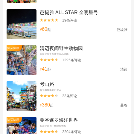
芭提雅 ALL STAR 全明星号
19条评论


60
¥
起
芭堤雅
清迈夜间野生动物园
随买随用
乘观光车近距离亲近小动物
1295条评论


41
¥
起
清迈
考山路
背包客聚集热门景点
23条评论


380
¥
起
曼谷
曼谷暹罗海洋世界
随买随用
东南亚首屈一指的水族馆
2204条评论

