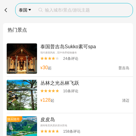

泰国
输入城市/景点/游玩主题


热门景点
泰国普吉岛Sukko素可spa
现代泰国风格，院中热带植物遍布
24条评论


30
¥
起
普吉岛
丛林之光丛林飞跃
10条评论


128
¥
起
清迈
皮皮岛
随买随用
拥有唯美风景的潜水胜地
158条评论

