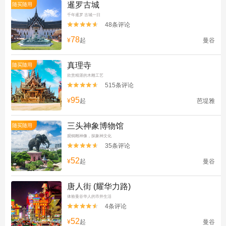
暹罗古城
随买随用
千年暹罗 古城一日
48条评论


78
¥
起
曼谷
真理寺
随买随用
欣赏精湛的木雕工艺
515条评论


95
¥
起
芭堤雅
三头神象博物馆
随买随用
观铜雕神像，探象神文化
35条评论


52
¥
起
曼谷
唐人街 (耀华力路)
体验曼谷华人的市井生活
4条评论


52
¥
起
曼谷