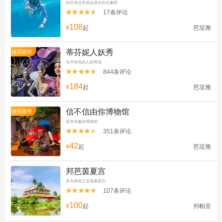
快开来这里体会潜水的乐趣吧
17条评论


108
¥
起
芭堤雅
蒂芬妮人妖秀
随买随用
名声响亮的人妖秀场
844条评论


184
¥
起
芭堤雅
信不信由你博物馆
随买随用
新奇有趣的博物馆
351条评论


42
¥
起
芭堤雅
邦芭茵夏宫
曾为泰国王室避暑夏宫
107条评论


100
¥
起
邦帕音