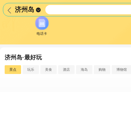
济州岛


电话卡
济州岛·最好玩
景点
玩乐
美食
酒店
海岛
购物
博物馆