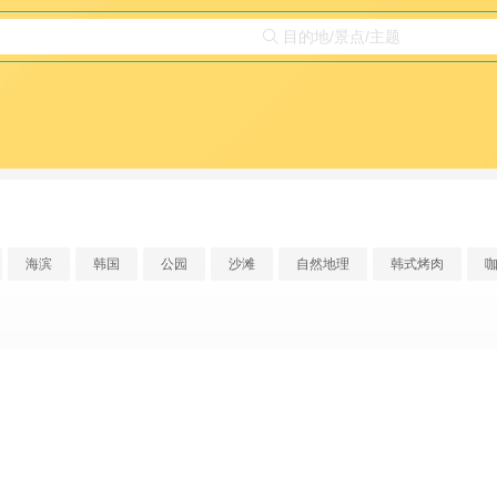
目的地/景点/主题

海滨
韩国
公园
沙滩
自然地理
韩式烤肉