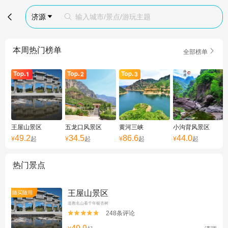

济源
输入城市/景点/游玩主题


本周热门榜单

全部榜单
王屋山景区
五龙口风景区
黄河三峡
小沟背风景区
49.2
34.5
86.6
44.0
¥
起
¥
起
¥
起
¥
起
热门景点
王屋山景区
随买随用
道教名山看千年银杏树
248条评论

