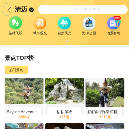
清迈


目的地/景点/主题

丛林飞跃
城市观光
自然风光
海洋公园
酒景套餐
景点TOP榜
热门景点
Skyline Adventure 清迈丛林飞跃
粘粘瀑布
奶奶厨房(泰式料理烹饪厨艺学校)
¥
360
起
¥
75
起
¥
219
起