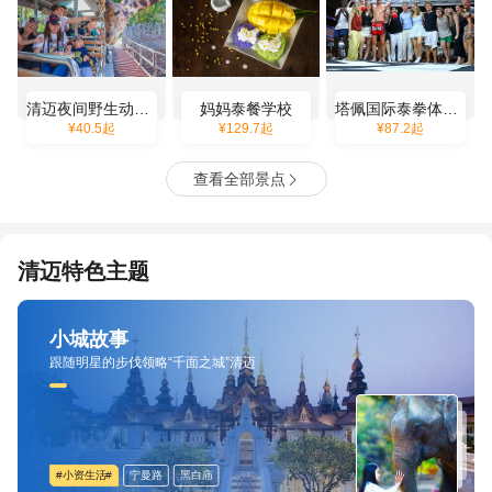
清迈夜间野生动物园
妈妈泰餐学校
塔佩国际泰拳体育馆
¥
40.5
起
¥
129.7
起
¥
87.2
起
查看全部景点

清迈特色主题
小城故事
跟随明星的步伐领略“千面之城”清迈
#小资生活#
宁曼路
黑白庙