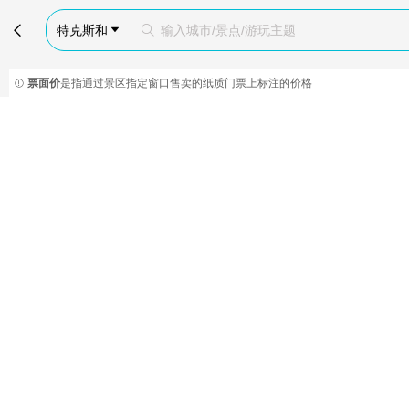

特克斯和
输入城市/景点/游玩主题


票面价
是指通过景区指定窗口售卖的纸质门票上标注的价格
