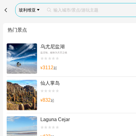

玻利维亚
输入城市/景点/游玩主题


热门景点
乌尤尼盐湖
盐沼地，被称为天空之镜


3112
¥
起
仙人掌岛


832
¥
起
Laguna Cejar

