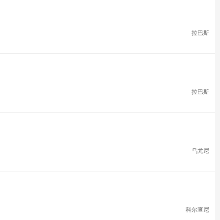
拉巴斯
拉巴斯
乌尤尼
科尔查尼