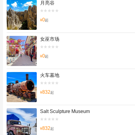
月亮谷


0
¥
起
女巫市场


0
¥
起
火车墓地


832
¥
起
Salt Sculpture Museum


832
¥
起