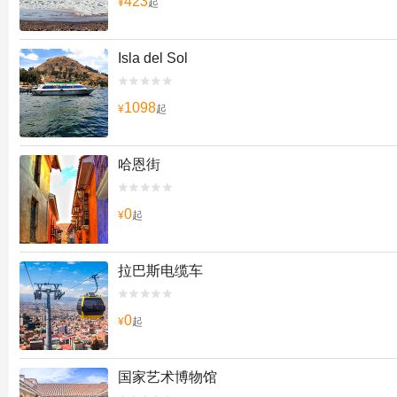
423
¥
起
Isla del Sol


1098
¥
起
哈恩街


0
¥
起
拉巴斯电缆车


0
¥
起
国家艺术博物馆