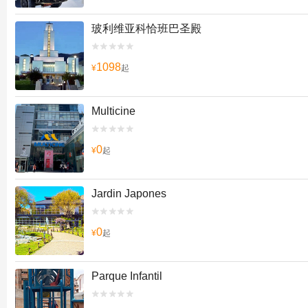
玻利维亚科恰班巴圣殿


1098
¥
起
Multicine


0
¥
起
Jardin Japones


0
¥
起
Parque Infantil

