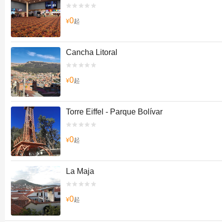


0
¥
起
Cancha Litoral


0
¥
起
Torre Eiffel - Parque Bolívar


0
¥
起
La Maja


0
¥
起