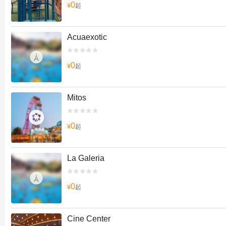
0
¥
起
Acuaexotic


0
¥
起
Mitos


0
¥
起
La Galeria


0
¥
起
Cine Center