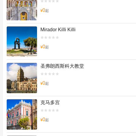


0
¥
起
Mirador Killi Killi


0
¥
起
圣弗朗西斯科大教堂


0
¥
起
克马多宫


0
¥
起