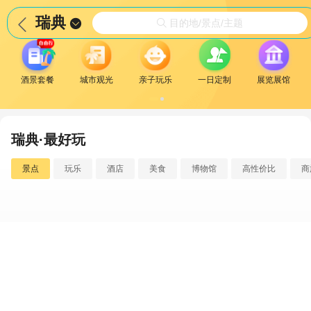
瑞典


目的地/景点/主题

酒景套餐
城市观光
亲子玩乐
一日定制
展览展馆
瑞典·最好玩
景点
玩乐
酒店
美食
博物馆
高性价比
商