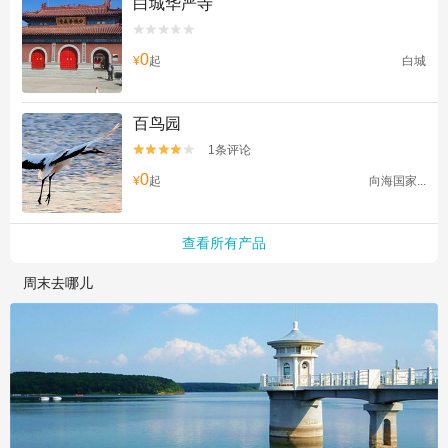
白城华严寺


0
¥
起
白城
百鸟园
1条评论


0
¥
起
向海国家...
查看所有产品
周末去哪儿