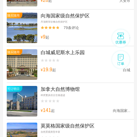
28
¥
起
大安市
向海国家级自然保护区
随买随用
丹顶鹤等珍禽自然保护区
79条评论


9
¥
起
通榆县
白城威尼斯水上乐园
随买随用


19.9
¥
起
白城
加拿大自然博物馆
可订明日
种类繁多的古生物遗迹


141
¥
起
向海国家...
莫莫格国家级自然保护区
自然景观类型丰富