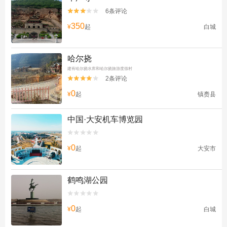
6条评论


350
¥
起
白城
哈尔挠
建有哈尔挠水库和哈尔挠旅游度假村
2条评论


0
¥
起
镇赉县
中国·大安机车博览园


0
¥
起
大安市
鹤鸣湖公园


0
¥
起
白城