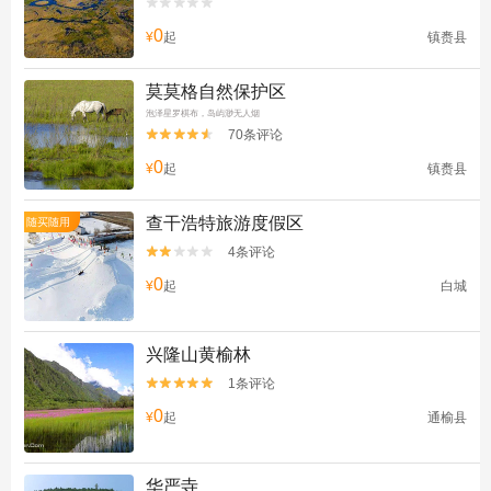


0
¥
起
镇赉县
莫莫格自然保护区
泡泽星罗棋布，岛屿渺无人烟
70条评论


0
¥
起
镇赉县
查干浩特旅游度假区
随买随用
4条评论


0
¥
起
白城
兴隆山黄榆林
1条评论


0
¥
起
通榆县
华严寺