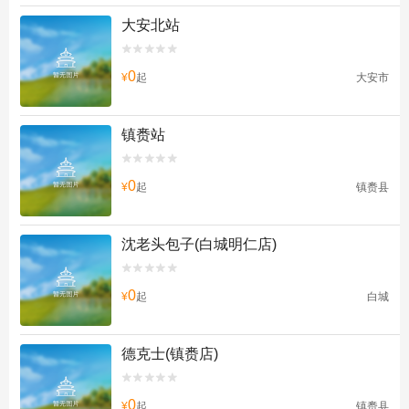
大安北站


0
¥
起
大安市
镇赉站


0
¥
起
镇赉县
沈老头包子(白城明仁店)


0
¥
起
白城
德克士(镇赉店)


0
¥
起
镇赉县