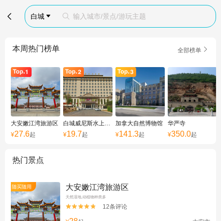

白城
输入城市/景点/游玩主题


本周热门榜单

全部榜单
大安嫩江湾旅游区
白城威尼斯水上乐园
加拿大自然博物馆
华严寺
27.6
19.7
141.3
350.0
¥
起
¥
起
¥
起
¥
起
热门景点
大安嫩江湾旅游区
随买随用
天然湿地,动植物种类多
12条评论

