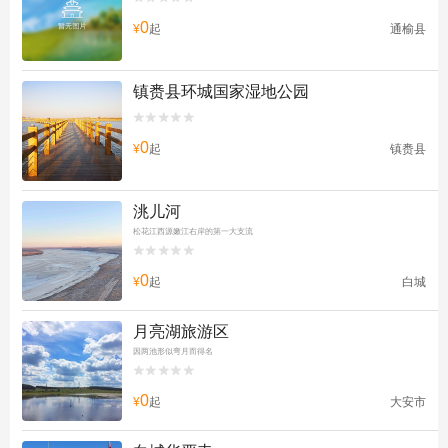
0
¥
起
通榆县
镇赉县环城国家湿地公园


0
¥
起
镇赉县
洮儿河
松花江西源嫩江右岸的第一大支流


0
¥
起
白城
月亮湖旅游区
因两池形似弯月而得名


0
¥
起
大安市